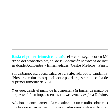
Hasta el primer trimestre del año
, el sector asegurador en M
arriba del pronóstico orginal de la Asociación Mexicana de Ins
en donde Accidentes y Enfermedades (Gastos Médicos), Pensione
Sin embargo, esa buena salud se verá afectada por la pandemia d
“Nosotros estimamos que el sector podría registrar una caída de
el primer trimestre de 2020.
Y es que, desde el inicio de la cuarentena (a finales de marzo pa
lo que tendrá un impacto en las nuevas ventas, explica Deloitte.
Adicionalmente, comenta la consultora en un estudio sobre el 
muchas personas se vean imposibilitadas para costearlo, lo cual 