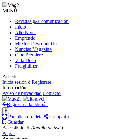
MENÚ
Revistas g21 comunicación
Inicio
Alto Nivel
Emprende
México Desconocido
Nupcias Magazine
Cine Premiere
Vida Decó
Freightliner
Acceder
Inicia sesión
ó
Regístrate
Información
Aviso de privacidad
Contacto
Regresar a la edición
Pantalla completa
Compartir
Guardar
Accesibilidad
Tamaño de texto
A-
A+
Animaciones