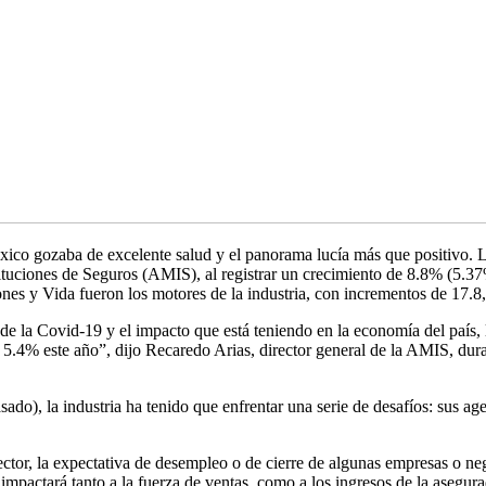
éxico gozaba de excelente salud y el panorama lucía más que positivo. L
tituciones de Seguros (AMIS), al registrar un crecimiento de 8.8% (5.3
s y Vida fueron los motores de la industria, con incrementos de 17.8,
e la Covid-19 y el impacto que está teniendo en la economía del país, l
 5.4% este año”, dijo Recaredo Arias, director general de la AMIS, dur
sado), la industria ha tenido que enfrentar una serie de desafíos: sus age
sector, la expectativa de desempleo o de cierre de algunas empresas o 
impactará tanto a la fuerza de ventas, como a los ingresos de la asegura