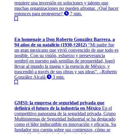
requiere una inversión en soluciones y talento que
muchas organizaciones no pueden afrontar. ¿Qué hacer
entonces para protegerse?
7 min.
En homenaje a Don Roberto González Barrera, a
94 años de su natalicio (1930-†2012)
“Mi padre fue
un gran mexicano que vivió convencido de que todo es
posible. Con su visión, esfuerzo y perseverancia
sembró en nuestro país semillas de prosperidad, logró
llevar al mundo la magia y la esencia de México, y
trascendió a través de sus obras y sus ideas”. –Roberto
González Alcalá
3 min.
GMSI: la empresa de seguridad privada que
definirá el futuro de la industria en México
En el
competitivo panorama de la seguridad privada, Grupo
Multisistemas de Seguridad Industrial se ha destacado
como el líder indiscutible en innovación y eficacia. Su
fundador nos cuenta sobre sus comienzos, cómo se