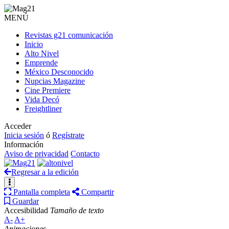
MENÚ
Revistas g21 comunicación
Inicio
Alto Nivel
Emprende
México Desconocido
Nupcias Magazine
Cine Premiere
Vida Decó
Freightliner
Acceder
Inicia sesión
ó
Regístrate
Información
Aviso de privacidad
Contacto
Regresar a la edición
Pantalla completa
Compartir
Guardar
Accesibilidad
Tamaño de texto
A-
A+
Animaciones