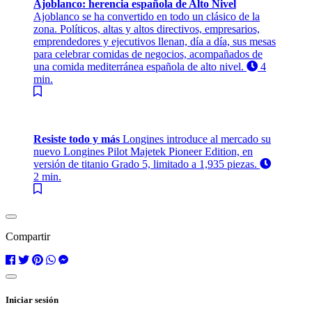
Ajoblanco: herencia española de Alto Nivel
Ajoblanco se ha convertido en todo un clásico de la
zona. Políticos, altas y altos directivos, empresarios,
emprendedores y ejecutivos llenan, día a día, sus mesas
para celebrar comidas de negocios, acompañados de
una comida mediterránea española de alto nivel.
4
min.
Resiste todo y más
Longines introduce al mercado su
nuevo Longines Pilot Majetek Pioneer Edition, en
versión de titanio Grado 5, limitado a 1,935 piezas.
2 min.
Compartir
Iniciar sesión