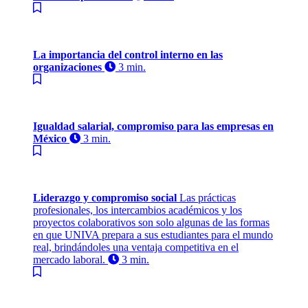
La importancia del control interno en las
organizaciones
3 min.
Igualdad salarial, compromiso para las empresas en
México
3 min.
Liderazgo y compromiso social
Las prácticas
profesionales, los intercambios académicos y los
proyectos colaborativos son solo algunas de las formas
en que UNIVA prepara a sus estudiantes para el mundo
real, brindándoles una ventaja competitiva en el
mercado laboral.
3 min.