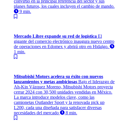
convirtió en la principal referencia del sector y sus
planes futuros, los cuales incluyen el cambio de mando.
9 min.
Mercado Libre expande su red de logística
El
gigante del comercio electrónico inaugura nuevo centro
de operaciones en Edomex y abrirá otro en Hidalgo.
1 min.
Mitsubishi Motors acelera su éxito con nuevos
lanzamientos y metas ambiciosas
Bajo el liderazgo de
Ah-Kin Vázquez Moreno, Mitsubishi Motors proyecta
cerrar 2024 con 30,500 unidades vendidas en México.
La marca introduce modelos clave, como las
camionetas Outlander Sport y la renovada pick up
L200, cada una diseñada para satisfacer diversas
necesidades del mercado
8 min.