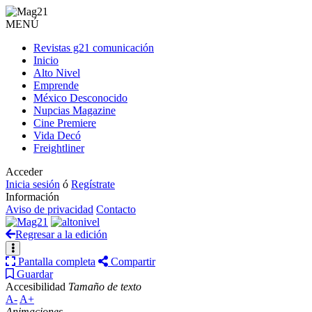
MENÚ
Revistas g21 comunicación
Inicio
Alto Nivel
Emprende
México Desconocido
Nupcias Magazine
Cine Premiere
Vida Decó
Freightliner
Acceder
Inicia sesión
ó
Regístrate
Información
Aviso de privacidad
Contacto
Regresar a la edición
Pantalla completa
Compartir
Guardar
Accesibilidad
Tamaño de texto
A-
A+
Animaciones