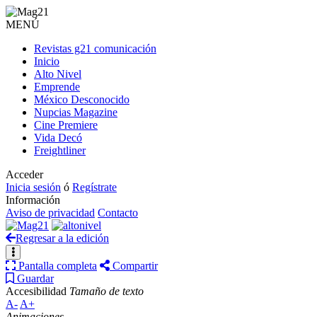
MENÚ
Revistas g21 comunicación
Inicio
Alto Nivel
Emprende
México Desconocido
Nupcias Magazine
Cine Premiere
Vida Decó
Freightliner
Acceder
Inicia sesión
ó
Regístrate
Información
Aviso de privacidad
Contacto
Regresar a la edición
Pantalla completa
Compartir
Guardar
Accesibilidad
Tamaño de texto
A-
A+
Animaciones