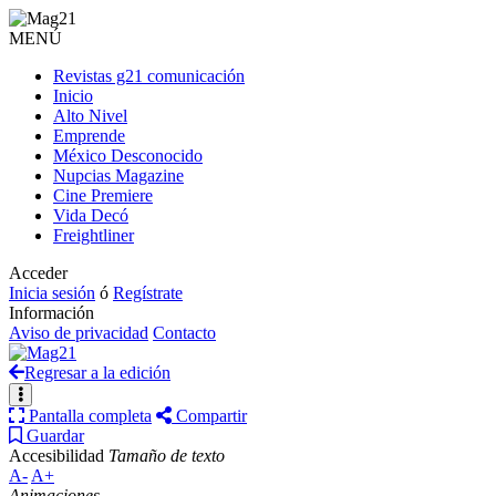
MENÚ
Revistas g21 comunicación
Inicio
Alto Nivel
Emprende
México Desconocido
Nupcias Magazine
Cine Premiere
Vida Decó
Freightliner
Acceder
Inicia sesión
ó
Regístrate
Información
Aviso de privacidad
Contacto
Regresar a la edición
Pantalla completa
Compartir
Guardar
Accesibilidad
Tamaño de texto
A-
A+
Animaciones