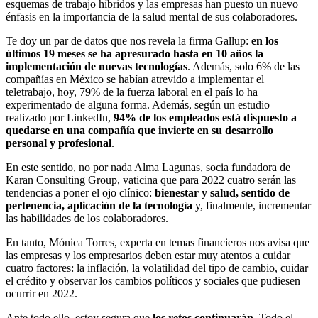
esquemas de trabajo híbridos y las empresas han puesto un nuevo
énfasis en la importancia de la salud mental de sus colaboradores.
Te doy un par de datos que nos revela la firma Gallup:
en los
últimos 19 meses se ha apresurado hasta en 10 años la
implementación de nuevas tecnologías
. Además, solo 6% de las
compañías en México se habían atrevido a implementar el
teletrabajo, hoy, 79% de la fuerza laboral en el país lo ha
experimentado de alguna forma. Además, según un estudio
realizado por LinkedIn,
94% de los empleados está dispuesto a
quedarse en una compañía que invierte en su desarrollo
personal y profesional
.
En este sentido, no por nada Alma Lagunas, socia fundadora de
Karan Consulting Group, vaticina que para 2022 cuatro serán las
tendencias a poner el ojo clínico:
bienestar y salud, sentido de
pertenencia, aplicación de la tecnología
y, finalmente, incrementar
las habilidades de los colaboradores.
En tanto, Mónica Torres, experta en temas financieros nos avisa que
las empresas y los empresarios deben estar muy atentos a cuidar
cuatro factores: la inflación, la volatilidad del tipo de cambio, cuidar
el crédito y observar los cambios políticos y sociales que pudiesen
ocurrir en 2022.
Ante todo ello, estoy segura que
los retos continuarán
. Todo el