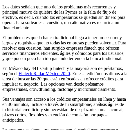
Los datos señalan que uno de los problemas más recurrentes y
principal motivo de quiebra de las Pymes es la falta de flujo de
efectivo, es decir, cuando los empresarios se quedan sin dinero para
operar. Para sortear esta cuestión, una alternativa es recurrir a un
financiamiento.
El problema es que la banca tradicional llega a tener proceso muy
largos y requisitos que no todas las empresas pueden solventar. Para
resolver esta cuestión, han surgido empresas fintech que ofrecen
servicios financieros eficientes, ágiles y cómodos para los usuarios;
y que poco a poco han ido ganando terreno a la banca tradicional.
En México hay 441 startup fintech y la mayoría son de préstamos,
según el
Fintech Radar México 2020
. En esta edición nos dimos a la
tarea de buscar las 20 que están enfocadas en ofrecer créditos para
impulsar tu negocio. Las opciones van desde préstamos
empresariales, crowdfunding, factoraje y microfinanciamiento.
Sus ventajas son acceso a los créditos empresariales en línea y hasta
en 30 minutos, incluso a través de tu smartphone; análisis ágiles de
tu historial crediticio y sin necesidad de desplazarte a una sucursal;
plazos cortos, flexibles y exención de comisión por pagos
anticipados.
La pregunta es ahora, ¿no cuentas con el capital para arrancar o