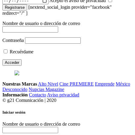
Acepto el aviso de privacidad
[nextend_social_login provider="facebook"
Registrarse
redirect="/" ]
Nombre de usuario o dirección de correo
Contraseña
Recuérdame
Nuestras Marcas
Alto Nivel
Cine PREMIERE
Emprende
México
Desconocido
Nupcias Magazine
Información
Contacto
Aviso privacidad
© g21 Comunicación | 2020
Iniciar sesión
Nombre de usuario o dirección de correo