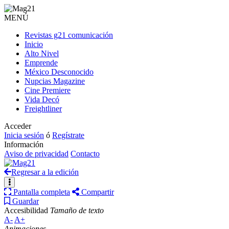
MENÚ
Revistas g21 comunicación
Inicio
Alto Nivel
Emprende
México Desconocido
Nupcias Magazine
Cine Premiere
Vida Decó
Freightliner
Acceder
Inicia sesión
ó
Regístrate
Información
Aviso de privacidad
Contacto
Regresar a la edición
Pantalla completa
Compartir
Guardar
Accesibilidad
Tamaño de texto
A-
A+
Animaciones