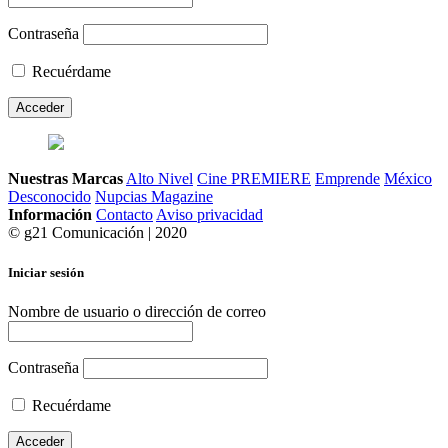
Contraseña
Recuérdame
Nuestras Marcas
Alto Nivel
Cine PREMIERE
Emprende
México
Desconocido
Nupcias Magazine
Información
Contacto
Aviso privacidad
© g21 Comunicación | 2020
Iniciar sesión
Nombre de usuario o dirección de correo
Contraseña
Recuérdame