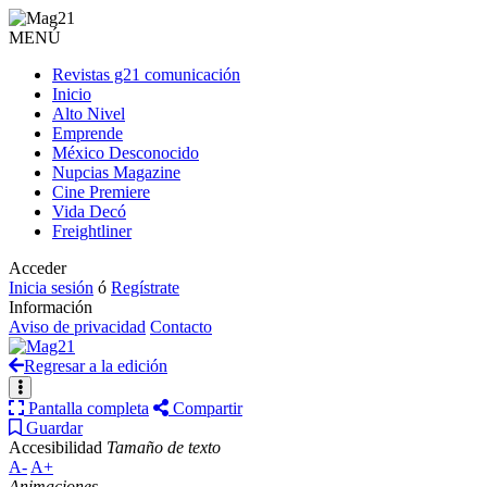
MENÚ
Revistas g21 comunicación
Inicio
Alto Nivel
Emprende
México Desconocido
Nupcias Magazine
Cine Premiere
Vida Decó
Freightliner
Acceder
Inicia sesión
ó
Regístrate
Información
Aviso de privacidad
Contacto
Regresar a la edición
Pantalla completa
Compartir
Guardar
Accesibilidad
Tamaño de texto
A-
A+
Animaciones