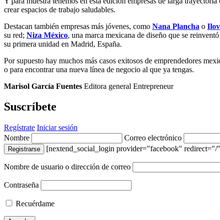
Y para muestra tenemos en esta edición empresas de larga trayectori
crear espacios de trabajo saludables.
Destacan también empresas más jóvenes, como
Nana Plancha
o
Ilo
su red;
Niza México
, una marca mexicana de diseño que se reinventó
su primera unidad en Madrid, España.
Por supuesto hay muchos más casos exitosos de emprendedores mexican
o para encontrar una nueva línea de negocio al que ya tengas.
Marisol García Fuentes
Editora general Entrepreneur
Suscríbete
Regístrate
Iniciar sesión
Nombre
Correo electrónico
[nextend_social_login provider="facebook" redirect="/"
Registrarse
Nombre de usuario o dirección de correo
Contraseña
Recuérdame