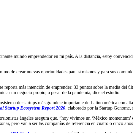
fascinante mundo emprendedor en mi país. A la distancia, estoy convenc
nimo de crear nuevas oportunidades para sí mismos y para sus comunidade
ue reporta más intención de emprender: 33 puntos sobre la media del ú
niciar un negocio propio, a pesar de la pandemia, dice el estudio.
istema de startups más grande e importante de Latinoamérica con altas
al Startup Ecosystem Report 2020
, elaborado por la Startup Genome, 
sionistas ángeles asegura que, “hoy vivimos un ‘México momentum’ en lo
sonar, pero van a ser las compañías de referencia en cuatro o cinco años