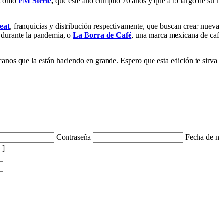
a como
PM Steele
,
que este año cumplió 70 años y que a lo largo de su h
veat
, franquicias y distribución respectivamente, que buscan crear nue
 durante la pandemia, o
La Borra de Café
, una marca mexicana de caf
os que la están haciendo en grande. Espero que esta edición te sirva
Contraseña
Fecha de n
 ]