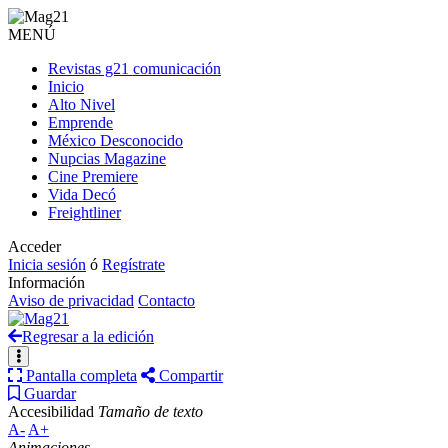
MENÚ
Revistas g21 comunicación
Inicio
Alto Nivel
Emprende
México Desconocido
Nupcias Magazine
Cine Premiere
Vida Decó
Freightliner
Acceder
Inicia sesión
ó
Regístrate
Información
Aviso de privacidad
Contacto
Regresar a la edición
Pantalla completa
Compartir
Guardar
Accesibilidad
Tamaño de texto
A-
A+
Animaciones