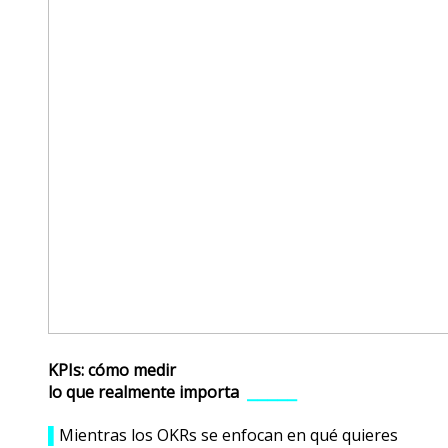
KPIs: cómo medir
lo que realmente importa
⎯⎯⎯⎯⎯
▌
Mientras los OKRs se enfocan en qué quieres