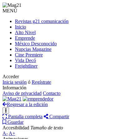
MENÚ
Revistas g21 comunicación
Inicio
Alto Nivel
Emprende
México Desconocido
Nupcias Magazine
Cine Premiere
Vida Decó
Freightliner
Acceder
Inicia sesión
ó
Regístrate
Información
Aviso de privacidad
Contacto
Regresar a la edición
Pantalla completa
Compartir
Guardar
Accesibilidad
Tamaño de texto
A-
A+
Animaciones