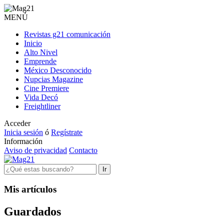
MENÚ
Revistas g21 comunicación
Inicio
Alto Nivel
Emprende
México Desconocido
Nupcias Magazine
Cine Premiere
Vida Decó
Freightliner
Acceder
Inicia sesión
ó
Regístrate
Información
Aviso de privacidad
Contacto
Ir
Mis artículos
Guardados