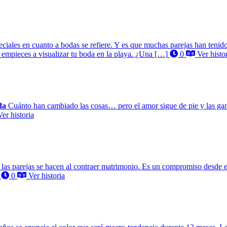
ciales en cuanto a bodas se refiere. Y es que muchas parejas han tenido
 empieces a visualizar tu boda en la playa. ¿Una […]
0
Ver histo
da
Cuánto han cambiado las cosas… pero el amor sigue de pie y las gan
er historia
 las parejas se hacen al contraer matrimonio. Es un compromiso desde el
0
Ver historia