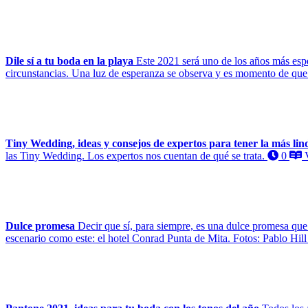
Dile sí a tu boda en la playa
Este 2021 será uno de los años más espe
circunstancias. Una luz de esperanza se observa y es momento de que
Tiny Wedding, ideas y consejos de expertos para tener la más lin
las Tiny Wedding. Los expertos nos cuentan de qué se trata.
0
V
Dulce promesa
Decir que sí, para siempre, es una dulce promesa que
escenario como este: el hotel Conrad Punta de Mita. Fotos: Pablo Hill