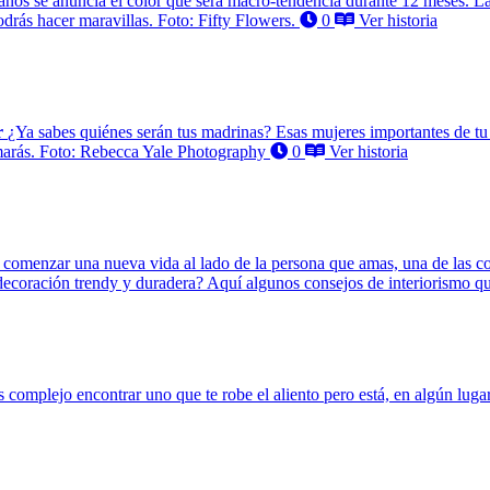
años se anuncia el color que será macro-tendencia durante 12 meses. La
drás hacer maravillas. Foto: Fifty Flowers.
0
Ver historia
r
¿Ya sabes quiénes serán tus madrinas? Esas mujeres importantes de tu 
amarás. Foto: Rebecca Yale Photography
0
Ver historia
 comenzar una nueva vida al lado de la persona que amas, una de las co
ecoración trendy y duradera? Aquí algunos consejos de interiorismo q
s complejo encontrar uno que te robe el aliento pero está, en algún lug