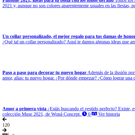
Pantone 2021, ideas para tu boda con los tonos del año
Todos los 
2021 y, aunque no son colores aparentemente usuales en las fiestas, po
Un collar personalizado, el mejor regalo para tus damas de hono
¿Qué tal un collar personalizado? Aquí te damos algunas ideas que 
Paso a paso para decorar tu nuevo hogar
Además de la ilusión por
amor, alias: tu nuevo hogar. ¿Por dónde empezar? ¿Cómo lograr una d
Amor a primera vista
¿Estás buscando el vestido perfecto? Existe, e
colección Muse 2021, de Woná Concept.
0
Ver historia
1
20