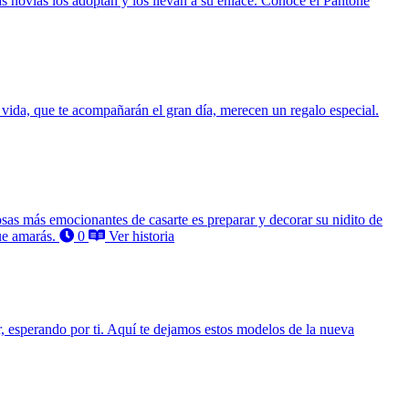
s novias los adoptan y los llevan a su enlace. Conoce el Pantone
vida, que te acompañarán el gran día, merecen un regalo especial.
sas más emocionantes de casarte es preparar y decorar su nidito de
ue amarás.
0
Ver historia
ar, esperando por ti. Aquí te dejamos estos modelos de la nueva