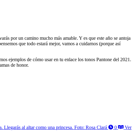
evarás por un camino mucho más amable. Y es que este año se antoja
 pensemos que todo estará mejor, vamos a cuidarnos (porque así
amos ejemplos de cómo usar en tu enlace los tonos Pantone del 2021.
damas de honor.
za. Llegarás al altar como una princesa. Foto: Rosa Clará
0
Ver