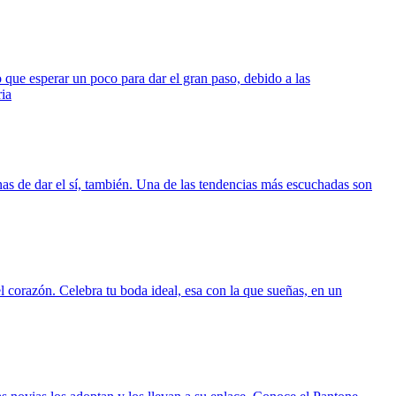
 que esperar un poco para dar el gran paso, debido a las
ria
as de dar el sí, también. Una de las tendencias más escuchadas son
 corazón. Celebra tu boda ideal, esa con la que sueñas, en un