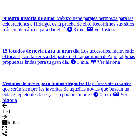
Nuestra historia de amor
México tiene parajes hermosos para las
celebraciones e Hidalgo, es la prueba de ello. Recorrimos sus sitios
más emblemáticos para dar el sí.
3 min.
Ver historia
15 tocados de novia para tu gran día
Los accesorios, incluyendo
el tocado, son la cereza del pastel de tu ajuar nupcial. Aquí, algunas
propuestas lindas para tu gran día.
1 min.
Ver historia
Vestidos de novia para bodas elegantes
Hay líneas atemporales,
que serán siempre las favoritas de aquellas novias que buscan un
enlace repleto de clase. ¿Lista para inspirarte?
0 min.
Ver
historia
1
20
Índice