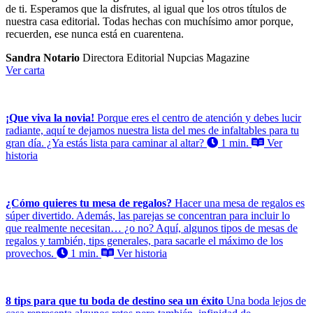
de ti. Esperamos que la disfrutes, al igual que los otros títulos de
nuestra casa editorial. Todas hechas con muchísimo amor porque,
recuerden, ese nunca está en cuarentena.
Sandra Notario
Directora Editorial Nupcias Magazine
Ver carta
¡Que viva la novia!
Porque eres el centro de atención y debes lucir
radiante, aquí te dejamos nuestra lista del mes de infaltables para tu
gran día. ¿Ya estás lista para caminar al altar?
1 min.
Ver
historia
¿Cómo quieres tu mesa de regalos?
Hacer una mesa de regalos es
súper divertido. Además, las parejas se concentran para incluir lo
que realmente necesitan… ¿o no? Aquí, algunos tipos de mesas de
regalos y también, tips generales, para sacarle el máximo de los
provechos.
1 min.
Ver historia
8 tips para que tu boda de destino sea un éxito
Una boda lejos de