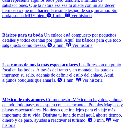
casa representa algunos retos pero también, infinidad de
satisfacciones. Que la naturaleza sea tu aliada con un atardecer
hermoso o que una hacienda resulte testigo de su gran amor. Sin
duda, suena MUY bien.
1 min.
Ver historia
Básicos para tu boda
Un enlace está compuesto por pequeños
detalles y todos cuentan por igual. Aquí, los básicos para que todo
salga justo como deseas.
2 min.
Ver historia
Los ramos de novia más espectaculares
Las flores son un punto
focal en las bodas. A través del ramo y en montaje, las parejas
imprimen su sello, además de definir el estilo del enlace. Aquí,
algunos bouquets que amarás.
1 min.
Ver historia
México de mis amores
Como nuestro México no hay dos y ahora,
cuando todo pase, nos espera con sus encantos, Pueblos Mágicos y
playas espectaculares. No tienes que irte lejos para el viaje más
importante de tu vida. Disfruta tu luna de miel aquí, ahorra tiempo,
dinero y de paso, ayudas a reactivar el turismo.
3 min.
Ver
historia