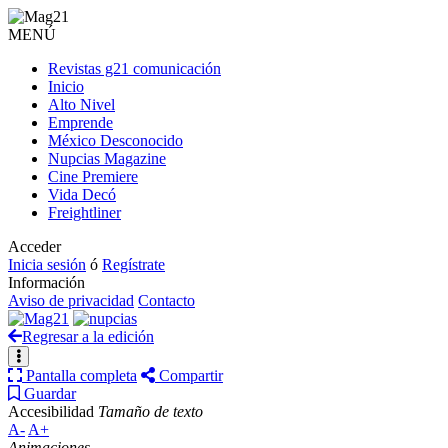
MENÚ
Revistas g21 comunicación
Inicio
Alto Nivel
Emprende
México Desconocido
Nupcias Magazine
Cine Premiere
Vida Decó
Freightliner
Acceder
Inicia sesión
ó
Regístrate
Información
Aviso de privacidad
Contacto
Regresar a la edición
Pantalla completa
Compartir
Guardar
Accesibilidad
Tamaño de texto
A-
A+
Animaciones