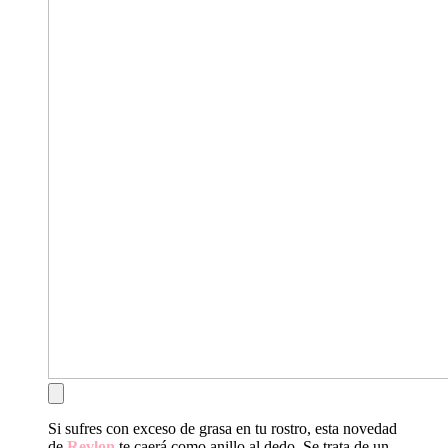
Si sufres con exceso de grasa en tu rostro, esta novedad
de
Revlon
te caerá como anillo al dedo. Se trata de un