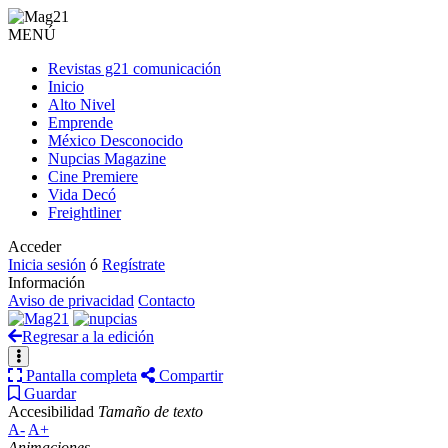
MENÚ
Revistas g21 comunicación
Inicio
Alto Nivel
Emprende
México Desconocido
Nupcias Magazine
Cine Premiere
Vida Decó
Freightliner
Acceder
Inicia sesión
ó
Regístrate
Información
Aviso de privacidad
Contacto
Regresar a la edición
Pantalla completa
Compartir
Guardar
Accesibilidad
Tamaño de texto
A-
A+
Animaciones