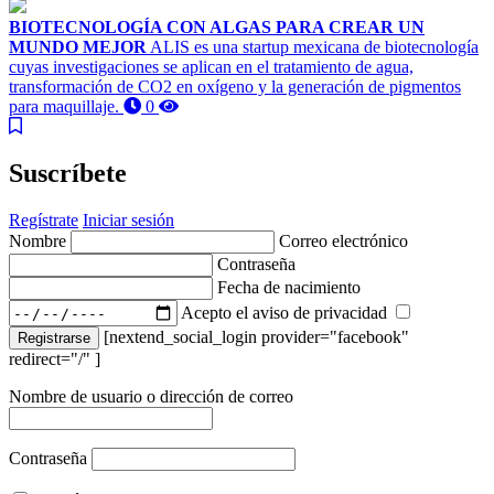
BIOTECNOLOGÍA CON ALGAS PARA CREAR UN
MUNDO MEJOR
ALIS es una startup mexicana de biotecnología
cuyas investigaciones se aplican en el tratamiento de agua,
transformación de CO2 en oxígeno y la generación de pigmentos
para maquillaje.
0
Suscríbete
Regístrate
Iniciar sesión
Nombre
Correo electrónico
Contraseña
Fecha de nacimiento
Acepto el aviso de privacidad
[nextend_social_login provider="facebook"
Registrarse
redirect="/" ]
Nombre de usuario o dirección de correo
Contraseña