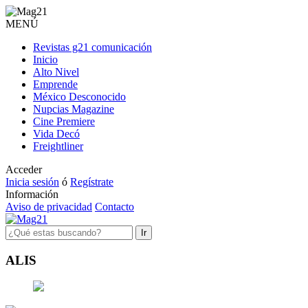
MENÚ
Revistas g21 comunicación
Inicio
Alto Nivel
Emprende
México Desconocido
Nupcias Magazine
Cine Premiere
Vida Decó
Freightliner
Acceder
Inicia sesión
ó
Regístrate
Información
Aviso de privacidad
Contacto
Ir
ALIS