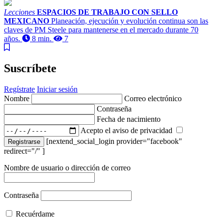
Lecciones
ESPACIOS DE TRABAJO CON SELLO
MEXICANO
Planeación, ejecución y evolución continua son las
claves de PM Steele para mantenerse en el mercado durante 70
años.
8 min.
7
Suscríbete
Regístrate
Iniciar sesión
Nombre
Correo electrónico
Contraseña
Fecha de nacimiento
Acepto el aviso de privacidad
[nextend_social_login provider="facebook"
Registrarse
redirect="/" ]
Nombre de usuario o dirección de correo
Contraseña
Recuérdame