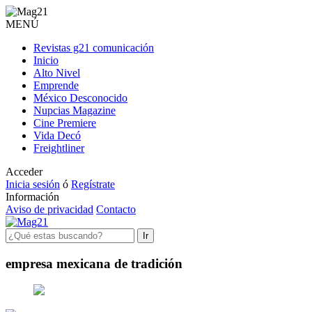
MENÚ
Revistas g21 comunicación
Inicio
Alto Nivel
Emprende
México Desconocido
Nupcias Magazine
Cine Premiere
Vida Decó
Freightliner
Acceder
Inicia sesión
ó
Regístrate
Información
Aviso de privacidad
Contacto
Ir
empresa mexicana de tradición