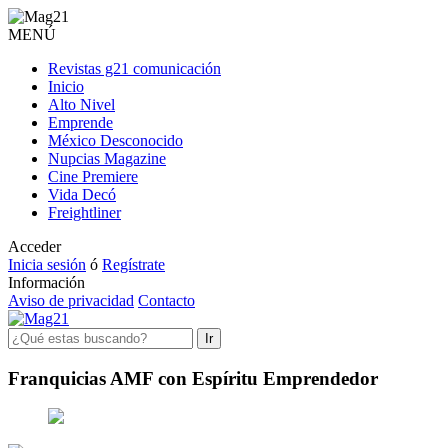
MENÚ
Revistas g21 comunicación
Inicio
Alto Nivel
Emprende
México Desconocido
Nupcias Magazine
Cine Premiere
Vida Decó
Freightliner
Acceder
Inicia sesión
ó
Regístrate
Información
Aviso de privacidad
Contacto
Ir
Franquicias AMF con Espíritu Emprendedor