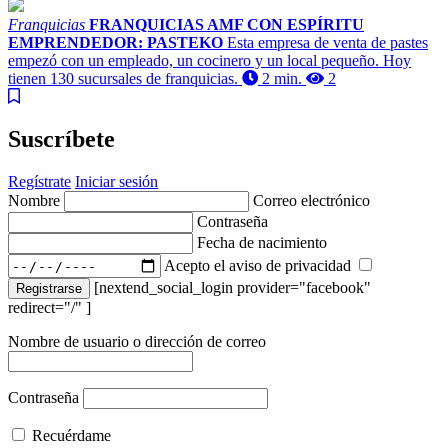
Franquicias
FRANQUICIAS AMF CON ESPÍRITU
EMPRENDEDOR: PASTEKO
Esta empresa de venta de pastes
empezó con un empleado, un cocinero y un local pequeño. Hoy
tienen 130 sucursales de franquicias.
2 min.
2
Suscríbete
Regístrate
Iniciar sesión
Nombre
Correo electrónico
Contraseña
Fecha de nacimiento
Acepto el aviso de privacidad
[nextend_social_login provider="facebook"
Registrarse
redirect="/" ]
Nombre de usuario o dirección de correo
Contraseña
Recuérdame