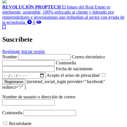
REVOLUCIÓN PROPTECH
El futuro del Real Estate es
inteligente, sostenible, 100% enfocado al cliente y liderado por
emprendedores e inversionistas que rediseñan al sector con ayuda de
la tecnología.
0
Suscríbete
Regístrate
Iniciar sesión
Nombre
Correo electrónico
Contraseña
Fecha de nacimiento
Acepto el aviso de privacidad
[nextend_social_login provider="facebook"
Registrarse
redirect="/" ]
Nombre de usuario o dirección de correo
Contraseña
Recuérdame