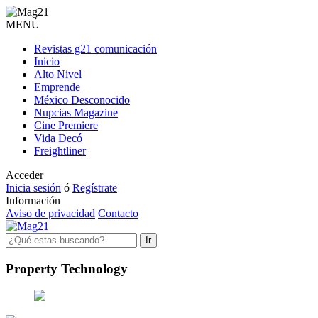
MENÚ
Revistas g21 comunicación
Inicio
Alto Nivel
Emprende
México Desconocido
Nupcias Magazine
Cine Premiere
Vida Decó
Freightliner
Acceder
Inicia sesión
ó
Regístrate
Información
Aviso de privacidad
Contacto
Ir
Property Technology