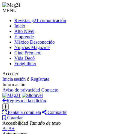
MENÚ
Revistas g21 comunicación
Inicio
Alto Nivel
Emprende
México Desconocido
Nupcias Magazine
Cine Premiere
Vida Decó
Freightliner
Acceder
Inicia sesión
ó
Regístrate
Información
Aviso de privacidad
Contacto
Regresar a la edición
Pantalla completa
Compartir
Guardar
Accesibilidad
Tamaño de texto
A-
A+
Animaciones