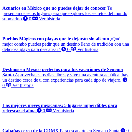
Acuarios en México que no puedes dejar de conocer
Te
presentamos estos lugares para que explores los secretos del mundo
submarino
0
Ver historia
Pueblos Mágicos con playas que te dejarán sin aliento
¿Qué
mejor combo puedes pedir que un destino lleno de tradición con una
deliciosa playa para descansar?
0
Ver historia
Destinos en México perfectos para tus vacaciones de Semana
Santa
Aprovecha estos días libres y vive una aventura acuática, hay
un destino cerca de ti con experiencias para cada tipo de viajero.
0
Ver historia
Las mejores nieves mexicanas: 5 lugares imperdibles para
refrescar el alma
0
Ver historia
Cabañas cerca de la CDMX
Para escaparte en Semana Santa
0