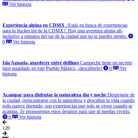
Ver historia
Experiencia alpina en CDMX
¿Estás en busca de experiencias
para tu bucket list de la CDMX?. Hay una aventura alpina all-
inclusive a minutos del sur de la ciudad que no te puedes perder.
0
Ver historia
Isla Aguada, atardecer entre delfines
Campeche tiene un secreto
bien guardado en este Pueblo Mágico, ¡descúbrelo!
0
Ver
historia
Acampar para disfrutar la naturaleza día y noche
Despejarse de
la ciudad, reencontrarse con la naturaleza y descubrir la vida cuando
todo parece dormido, son experiencias que solo se viven cuando se
acampa. Te proponemos estos destinos para que tú puedas vivirlo.
0
Ver historia
1
20