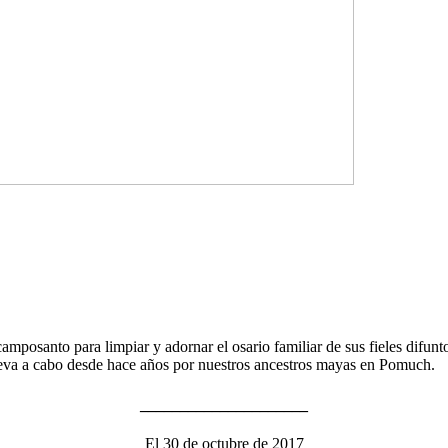
mposanto para limpiar y adornar el osario familiar de sus fieles difunt
 lleva a cabo desde hace años por nuestros ancestros mayas en Pomuch.
_____________________
El 30 de octubre de 2017