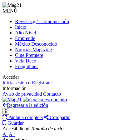
MENÚ
Revistas g21 comunicación
Inicio
Alto Nivel
Emprende
México Desconocido
Nupcias Magazine
Cine Premiere
Vida Decó
Freightliner
Acceder
Inicia sesión
ó
Regístrate
Información
Aviso de privacidad
Contacto
Regresar a la edición
Pantalla completa
Compartir
Guardar
Accesibilidad
Tamaño de texto
A-
A+
Animaciones