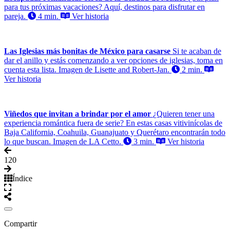
para tus próximas vacaciones? Aquí, destinos para disfrutar en
pareja.
4 min.
Ver historia
Las Iglesias más bonitas de México para casarse
Si te acaban de
dar el anillo y estás comenzando a ver opciones de iglesias, toma en
cuenta esta lista. Imagen de Lisette and Robert-Jan.
2 min.
Ver historia
Viñedos que invitan a brindar por el amor
¿Quieren tener una
experiencia romántica fuera de serie? En estas casas vitivinícolas de
Baja California, Coahuila, Guanajuato y Querétaro encontrarán todo
lo que buscan. Imagen de LA Cetto.
3 min.
Ver historia
1
20
Índice
Compartir