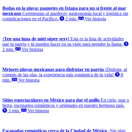
Bodas en la playa: paquetes en Ixtapa para un sí frente al mar
mexicano
Ceremonias al atardecer, gastronomía local y logística sin
complicaciones en el Pacífico.
2 min.
Ver historia
¡Ten una luna de miel súper sexy!
Esta es la lista de actividades
que tu pareja y tú pueden hacer en su viaje para prender la llama.
2 min.
Ver historia
Mejores playas mexicanas para disfrutar en pareja
¡Disfruta, al
compás de las olas, la experiencia más romántica de tu vida!
8
min.
Ver historia
Sitios espectaculares en México para dar el anillo
En cielo, mar o
tierra, escenarios románticos y originales en nuestro hermoso país.
3 min.
Ver historia
Escapadas románticas cerca de la Ciudad de México
¿Sin plan