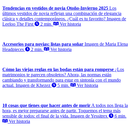
Tendencias en vestidos de novia Otoño-Invierno 2025
Los
últimos vestidos de novia reflejan una combinación de elegancia
clásica y detalles contemporáneos. ¿Cuál es tu favorito? Imagen de
Leeloo The First
2 min.
Ver historia
Accesorios para novias: listas para soñar
Imagen de Maria Elena
Headpieces
2 min.
Ver historia
Cómo las viejas reglas en las bodas están para romperse
¿Los
matrimonios te parecen obsoletos? Ahora, las normas están
cambiando y transformando para estar en sintonía con el mundo
actual. Imagen de Khezez
5 min.
Ver historia
10 cosas que tienes que hacer antes de morir
A todos nos llega la
hora, es mejor prepararse antes de partir. Toquemos el tema más
sensible de todos: el final de la vida. Imagen de Yessitrex
6 min.
Ver historia