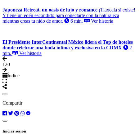
Japoneza Retreat, un oasis de lujo y romance
¡Tlaxcala sí existe!
Y tiene un edén escondido para conectarte con la naturaleza
mientras creas tu nido de amor.
6 min.
Ver historia
El Presidente InterContinental México lidera el Top de hoteles
donde celebrar una boda íntima y exclusiva en la CDMX
2
min.
Ver historia
1
20
Índice
Compartir
Iniciar sesión