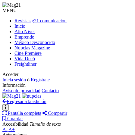
MENÚ
Revistas g21 comunicación
Inicio
Alto Nivel
Emprende
México Desconocido
Nupcias Magazine
Cine Premiere
Vida Decó
Freightliner
Acceder
Inicia sesión
ó
Regístrate
Información
Aviso de privacidad
Contacto
Regresar a la edición
Pantalla completa
Compartir
Guardar
Accesibilidad
Tamaño de texto
A-
A+
Animaciones