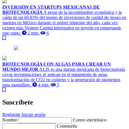
INVERSIÓN EN STARTUPS MEXICANAS DE
BIOTECNOLOGÍA
A pesar de la incertidumbre económica y la
caída de un 60.83% del monto de inversiones de capital de riesgo en
startups en México durante el primer trimestre del año, cada vez
existen más Venture Capital interesados en invertir en empresasde
este ramo.
2 min.
6
BIOTECNOLOGÍA CON ALGAS PARA CREAR UN
MUNDO MEJOR
ALIS es una startup mexicana de biotecnología
cuyas investigaciones se aplican en el tratamiento de agua,
transformación de CO2 en oxígeno y la generación de pigmentos
para maquillaje.
4 min.
5
Suscríbete
Regístrate
Iniciar sesión
Nombre
Correo electrónico
Contraseña