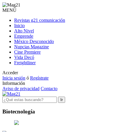
MENÚ
Revistas g21 comunicación
Inicio
Alto Nivel
Emprende
México Desconocido
Nupcias Magazine
Cine Premiere
Vida Decó
Freightliner
Acceder
Inicia sesión
ó
Regístrate
Información
Aviso de privacidad
Contacto
Ir
Biotecnología