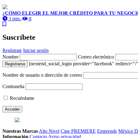
¿CÓMO ELEGIR EL MEJOR CRÉDITO PARA TU NEGOCI
3 min.
8
Suscríbete
Regístrate
Iniciar sesión
Nombre
Correo electrónico
[nextend_social_login provider="facebook" redirect="/"
Registrarse
Nombre de usuario o dirección de correo
Contraseña
Recuérdame
Nuestras Marcas
Alto Nivel
Cine PREMIERE
Emprende
México D
Información
Contacto
Aviso privacidad