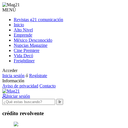
MENÚ
Revistas g21 comunicación
Inicio
Alto Nivel
Emprende
México Desconocido
Nupcias Magazine
Cine Premiere
Vida Decó
Freightliner
Acceder
Inicia sesión
ó
Regístrate
Información
Aviso de privacidad
Contacto
Iniciar sesión
Ir
crédito revolvente