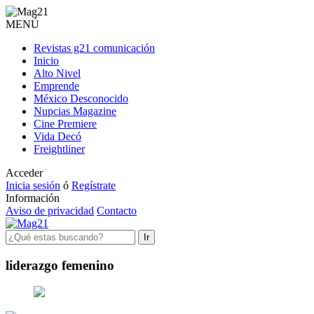
MENÚ
Revistas g21 comunicación
Inicio
Alto Nivel
Emprende
México Desconocido
Nupcias Magazine
Cine Premiere
Vida Decó
Freightliner
Acceder
Inicia sesión
ó
Regístrate
Información
Aviso de privacidad
Contacto
Ir
liderazgo femenino