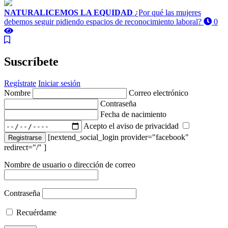
NATURALICEMOS LA EQUIDAD
¿Por qué las mujeres
debemos seguir pidiendo espacios de reconocimiento laboral?
0
Suscríbete
Regístrate
Iniciar sesión
Nombre
Correo electrónico
Contraseña
Fecha de nacimiento
Acepto el aviso de privacidad
[nextend_social_login provider="facebook"
Registrarse
redirect="/" ]
Nombre de usuario o dirección de correo
Contraseña
Recuérdame