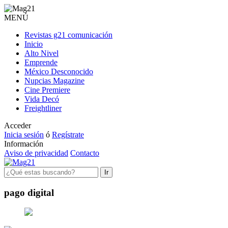
MENÚ
Revistas g21 comunicación
Inicio
Alto Nivel
Emprende
México Desconocido
Nupcias Magazine
Cine Premiere
Vida Decó
Freightliner
Acceder
Inicia sesión
ó
Regístrate
Información
Aviso de privacidad
Contacto
Ir
pago digital