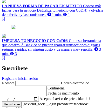
LA NUEVA FORMA DE PAGAR EN MÉXICO
Cobros más
fáciles para tu negocio Digitaliza tu negocio con CoDi® y olvídate
del efectivo y las comisiones.
1 min.
1
IMPULSA TU NEGOCIO CON CoDi®
Con esta herramienta
que desarrolló Banxico se pueden realizar transacciones digitales
seguras, rápidas, sin ningún costo y de manera muy sencilla.
3
min.
3
Suscríbete
Regístrate
Iniciar sesión
Nombre
Correo electrónico
Contraseña
Fecha de nacimiento
Acepto el aviso de privacidad
[nextend_social_login provider="facebook"
Registrarse