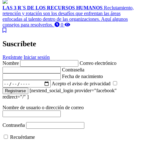
LAS 3 R´S DE LOS RECURSOS HUMANOS
Reclutamiento,
retención y rotación son los desafíos que enfrentan las áreas
enfocadas al talento dentro de las organizaciones. Aquí algunos
consejos para resolverlos.
0
Suscríbete
Regístrate
Iniciar sesión
Nombre
Correo electrónico
Contraseña
Fecha de nacimiento
Acepto el aviso de privacidad
[nextend_social_login provider="facebook"
Registrarse
redirect="/" ]
Nombre de usuario o dirección de correo
Contraseña
Recuérdame