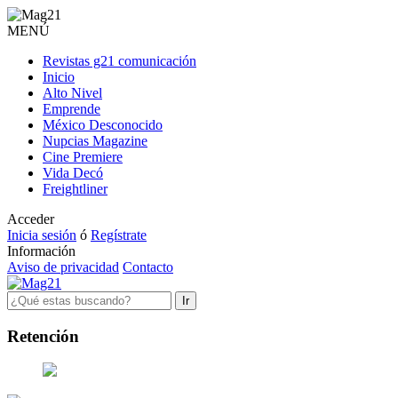
MENÚ
Revistas g21 comunicación
Inicio
Alto Nivel
Emprende
México Desconocido
Nupcias Magazine
Cine Premiere
Vida Decó
Freightliner
Acceder
Inicia sesión
ó
Regístrate
Información
Aviso de privacidad
Contacto
Ir
Retención