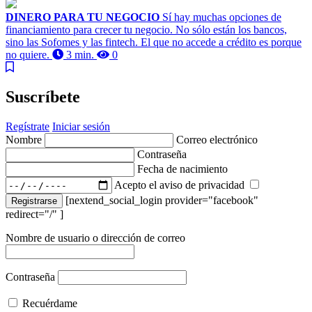
DINERO PARA TU NEGOCIO
Sí hay muchas opciones de
financiamiento para crecer tu negocio. No sólo están los bancos,
sino las Sofomes y las fintech. El que no accede a crédito es porque
no quiere.
3 min.
0
Suscríbete
Regístrate
Iniciar sesión
Nombre
Correo electrónico
Contraseña
Fecha de nacimiento
Acepto el aviso de privacidad
[nextend_social_login provider="facebook"
Registrarse
redirect="/" ]
Nombre de usuario o dirección de correo
Contraseña
Recuérdame