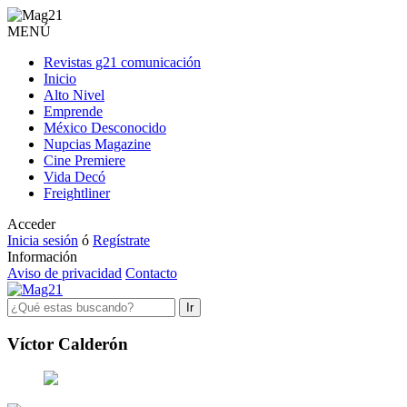
MENÚ
Revistas g21 comunicación
Inicio
Alto Nivel
Emprende
México Desconocido
Nupcias Magazine
Cine Premiere
Vida Decó
Freightliner
Acceder
Inicia sesión
ó
Regístrate
Información
Aviso de privacidad
Contacto
Ir
Víctor Calderón