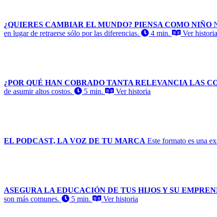
¿QUIERES CAMBIAR EL MUNDO? PIENSA COMO NIÑO
N
en lugar de retraerse sólo por las diferencias.
4 min.
Ver histori
¿POR QUÉ HAN COBRADO TANTA RELEVANCIA LAS CO
de asumir altos costos.
5 min.
Ver historia
EL PODCAST, LA VOZ DE TU MARCA
Este formato es una ex
ASEGURA LA EDUCACIÓN DE TUS HIJOS Y SU EMPRE
son más comunes.
5 min.
Ver historia