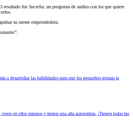
El resultado fue
Sucreha
, un programa de audios con los que quiere
cerlos.
 impulsar su mente emprendedora.
tusiasmo”.
a a desarrollar las habilidades para que los pequeños tengan la
 creen en ellos mismos y tienen una alta autoestima. ¡Tienen todas las