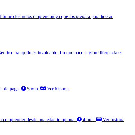
futuro los niños emprendan ya que los prepara para liderar
Sentirse tranquilo es invaluable. Lo que hace la gran diferencia es
ón de paga.
5 min.
Ver historia
ómo emprender desde una edad temprana.
4 min.
Ver historia