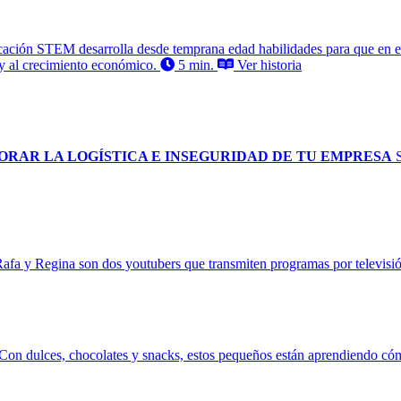
ación STEM desarrolla desde temprana edad habilidades para que en el 
 y al crecimiento económico.
5 min.
Ver historia
ORAR LA LOGÍSTICA E INSEGURIDAD DE TU EMPRESA
afa y Regina son dos youtubers que transmiten programas por televisi
Con dulces, chocolates y snacks, estos pequeños están aprendiendo c