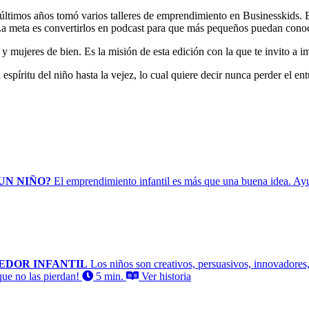
 últimos años tomó varios talleres de emprendimiento en Businesskids. 
s. La meta es convertirlos en podcast para que más pequeños puedan cono
y mujeres de bien. Es la misión de esta edición con la que te invito a
espíritu del niño hasta la vejez, lo cual quiere decir nunca perder el en
UN NIÑO?
El emprendimiento infantil es más que una buena idea. Ayud
EDOR INFANTIL
Los niños son creativos, persuasivos, innovadores,
que no las pierdan!
5 min.
Ver historia