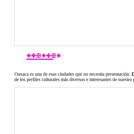
❈✤ꕥ❈✤ꕥ❈
▔▔▔▔▔▔
Oaxaca es una de esas ciudades que no necesita presentación.
D
de los perfiles culturales más diversos e interesantes de nuestro