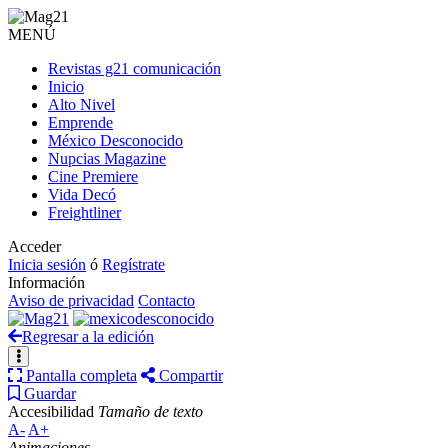
MENÚ
Revistas g21 comunicación
Inicio
Alto Nivel
Emprende
México Desconocido
Nupcias Magazine
Cine Premiere
Vida Decó
Freightliner
Acceder
Inicia sesión
ó
Regístrate
Información
Aviso de privacidad
Contacto
Regresar a la edición
Pantalla completa
Compartir
Guardar
Accesibilidad
Tamaño de texto
A-
A+
Animaciones