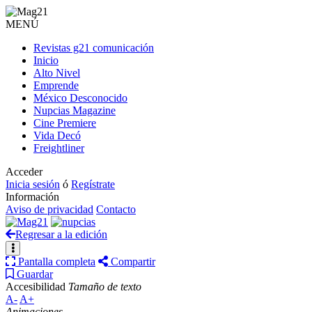
MENÚ
Revistas g21 comunicación
Inicio
Alto Nivel
Emprende
México Desconocido
Nupcias Magazine
Cine Premiere
Vida Decó
Freightliner
Acceder
Inicia sesión
ó
Regístrate
Información
Aviso de privacidad
Contacto
Regresar a la edición
Pantalla completa
Compartir
Guardar
Accesibilidad
Tamaño de texto
A-
A+
Animaciones