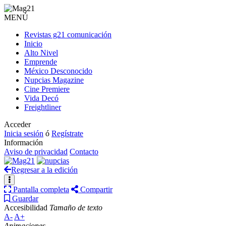
MENÚ
Revistas g21 comunicación
Inicio
Alto Nivel
Emprende
México Desconocido
Nupcias Magazine
Cine Premiere
Vida Decó
Freightliner
Acceder
Inicia sesión
ó
Regístrate
Información
Aviso de privacidad
Contacto
Regresar a la edición
Pantalla completa
Compartir
Guardar
Accesibilidad
Tamaño de texto
A-
A+
Animaciones