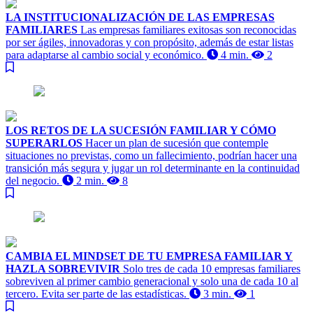
LA INSTITUCIONALIZACIÓN DE LAS EMPRESAS
FAMILIARES
Las empresas familiares exitosas son reconocidas
por ser ágiles, innovadoras y con propósito, además de estar listas
para adaptarse al cambio social y económico.
4 min.
2
LOS RETOS DE LA SUCESIÓN FAMILIAR Y CÓMO
SUPERARLOS
Hacer un plan de sucesión que contemple
situaciones no previstas, como un fallecimiento, podrían hacer una
transición más segura y jugar un rol determinante en la continuidad
del negocio.
2 min.
8
CAMBIA EL MINDSET DE TU EMPRESA FAMILIAR Y
HAZLA SOBREVIVIR
Solo tres de cada 10 empresas familiares
sobreviven al primer cambio generacional y solo una de cada 10 al
tercero. Evita ser parte de las estadísticas.
3 min.
1