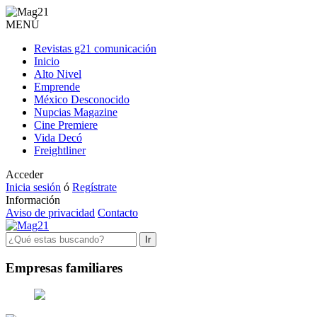
MENÚ
Revistas g21 comunicación
Inicio
Alto Nivel
Emprende
México Desconocido
Nupcias Magazine
Cine Premiere
Vida Decó
Freightliner
Acceder
Inicia sesión
ó
Regístrate
Información
Aviso de privacidad
Contacto
Ir
Empresas familiares