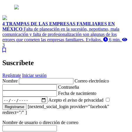
4 TRAMPAS DE LAS EMPRESAS FAMILIARES EN
MÉXICO
Falta de planeación en la sucesión, nepotismo, mala
comunicación y falta de profesionalización son algunas de los
errores que cometen las empresas familiares. Evítalos.
6 min.
3
Suscríbete
Regístrate
Iniciar sesión
Nombre
Correo electrónico
Contraseña
Fecha de nacimiento
Acepto el aviso de privacidad
[nextend_social_login provider="facebook"
Registrarse
redirect="/" ]
Nombre de usuario o dirección de correo