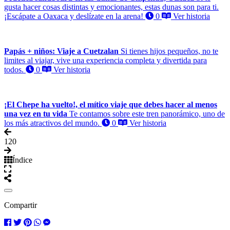
gusta hacer cosas distintas y emocionantes, estas dunas son para ti.
¡Escápate a Oaxaca y deslízate en la arena!
0
Ver historia
Papás + niños: Viaje a Cuetzalan
Si tienes hijos pequeños, no te
limites al viajar, vive una experiencia completa y divertida para
todos.
0
Ver historia
¡El Chepe ha vuelto!, el mítico viaje que debes hacer al menos
una vez en tu vida
Te contamos sobre este tren panorámico, uno de
los más atractivos del mundo.
0
Ver historia
1
20
Índice
Compartir