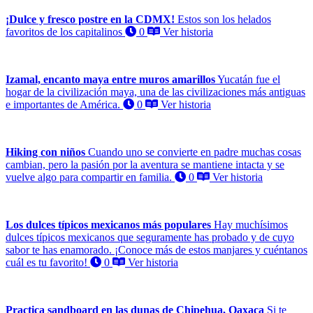
¡Dulce y fresco postre en la CDMX!
Estos son los helados
favoritos de los capitalinos
0
Ver historia
Izamal, encanto maya entre muros amarillos
Yucatán fue el
hogar de la civilización maya, una de las civilizaciones más antiguas
e importantes de América.
0
Ver historia
Hiking con niños
Cuando uno se convierte en padre muchas cosas
cambian, pero la pasión por la aventura se mantiene intacta y se
vuelve algo para compartir en familia.
0
Ver historia
Los dulces típicos mexicanos más populares
Hay muchísimos
dulces típicos mexicanos que seguramente has probado y de cuyo
sabor te has enamorado. ¡Conoce más de estos manjares y cuéntanos
cuál es tu favorito!
0
Ver historia
Practica sandboard en las dunas de Chipehua, Oaxaca
Si te