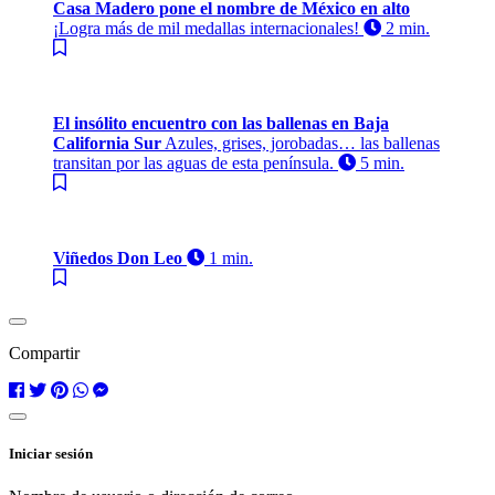
Casa Madero pone el nombre de México en alto
¡Logra más de mil medallas internacionales!
2 min.
El insólito encuentro con las ballenas en Baja
California Sur
Azules, grises, jorobadas… las ballenas
transitan por las aguas de esta península.
5 min.
Viñedos Don Leo
1 min.
Compartir
Iniciar sesión