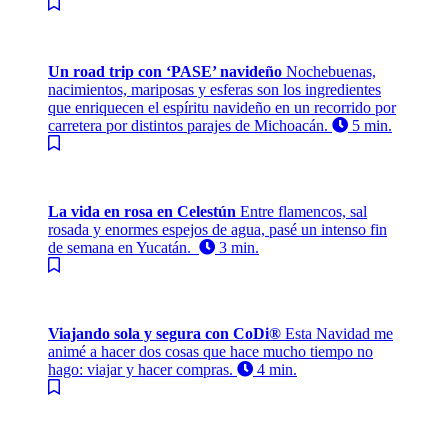
Un road trip con ‘PASE’ navideño
Nochebuenas,
nacimientos, mariposas y esferas son los ingredientes
que enriquecen el espíritu navideño en un recorrido por
carretera por distintos parajes de Michoacán.
5 min.
La vida en rosa en Celestún
Entre flamencos, sal
rosada y enormes espejos de agua, pasé un intenso fin
de semana en Yucatán.
3 min.
Viajando sola y segura con CoDi®
Esta Navidad me
animé a hacer dos cosas que hace mucho tiempo no
hago: viajar y hacer compras.
4 min.