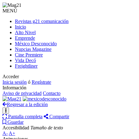
MENÚ
Revistas g21 comunicación
Inicio
Alto Nivel
Emprende
México Desconocido
Nupcias Magazine
Cine Premiere
Vida Decó
Freightliner
Acceder
Inicia sesión
ó
Regístrate
Información
Aviso de privacidad
Contacto
Regresar a la edición
Pantalla completa
Compartir
Guardar
Accesibilidad
Tamaño de texto
A-
A+
Animaciones