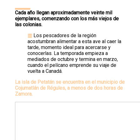
▂▂▂▂
Cada año llegan aproximadamente veinte mil
ejemplares, comenzando con los más viejos de
las colonias.
▥
Los pescadores de la región
acostumbran alimentar a esta ave al caer la
tarde, momento ideal para acercarse y
conocerlas. La temporada empieza a
mediados de octubre y termina en marzo,
cuando el pelícano emprende su viaje de
vuelta a Canadá.
La isla de Petatán se encuentra en el municipio de
Cojumatlán de Régules, a menos de dos horas de
Zamora.