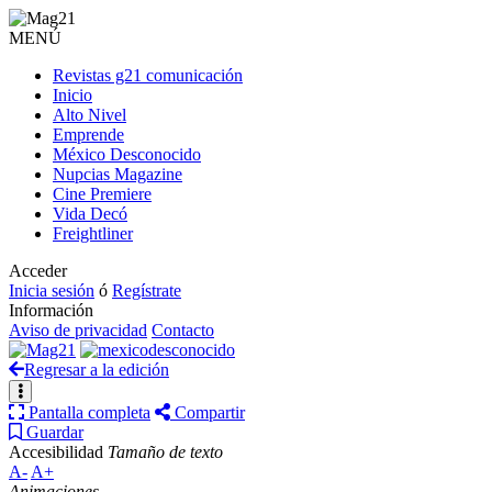
MENÚ
Revistas g21 comunicación
Inicio
Alto Nivel
Emprende
México Desconocido
Nupcias Magazine
Cine Premiere
Vida Decó
Freightliner
Acceder
Inicia sesión
ó
Regístrate
Información
Aviso de privacidad
Contacto
Regresar a la edición
Pantalla completa
Compartir
Guardar
Accesibilidad
Tamaño de texto
A-
A+
Animaciones