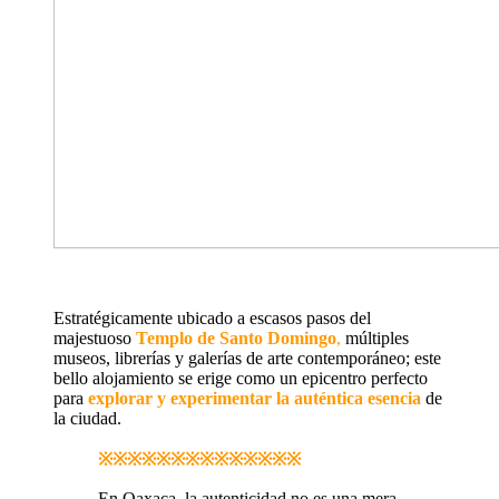
Estratégicamente ubicado a escasos pasos del
majestuoso
Templo de Santo Domingo
,
múltiples
museos, librerías y galerías de arte contemporáneo; este
bello alojamiento se erige como un epicentro perfecto
para
explorar y experimentar la aut
é
ntica esencia
de
la ciudad.
※※※※※※※※※※※※※※
En Oaxaca, la autenticidad no es una mera