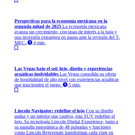
Perspectivas para la economía mexicana en la
segunda mitad de 2025
La economía mexicana
avanza sin crecimiento, con tasas de interés a la baja y
una inversión extranjera en pausa ante la revisión del T-
MEC.
4 min.
Las Vegas bajo el sol: lujo, diseño y experiencias
acuáticas inolvidables
Las Vegas consolida su oferta
de hospitalidad de alto nivel con experiencias acuáticas
que trascienden el juego.
5 min.
Lincoln Navigator: redefine el lujo
Con su diseño
audaz y un interior que cautiva, esta SUV redefine el
lujo. Su tecnología Lincoln Digital Experience, junto a
su pantalla panorámica de 48 pulgadas y funciones
como Lincoln Rejuvenate transforman cada viaje en