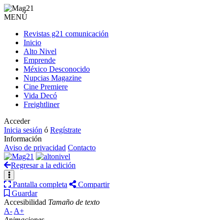
MENÚ
Revistas g21 comunicación
Inicio
Alto Nivel
Emprende
México Desconocido
Nupcias Magazine
Cine Premiere
Vida Decó
Freightliner
Acceder
Inicia sesión
ó
Regístrate
Información
Aviso de privacidad
Contacto
Regresar a la edición
Pantalla completa
Compartir
Guardar
Accesibilidad
Tamaño de texto
A-
A+
Animaciones