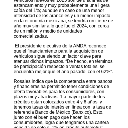
vehículos nuevos en 2025 son de una línea de
estancamiento y muy probablemente una ligera
caída del 1%; aunque en caso de una menor
intensidad de los aranceles y un menor impacto
en la economía mexicana, se tendría un cierre de
año muy similar a lo que fue el 2024, con cerca
de un millón y medio de unidades
comercializadas.
El presidente ejecutivo de la AMDA reconoce
que el financiamiento para la adquisición de
vehículos sigue siendo un factor clave para
atenuar dichos impactos. “De hecho, en términos
de participación respecto a ventas totales, se
encuentra mejor que el año pasado, con el 62%”.
Rosales indica que la competencia entre bancos
y financieras ha permitido tener condiciones de
oferta favorables para los consumidores, con
plazos muy atractivos. “La mayor parte de los
créditos están colocados entre 4 y 6 años; y
tenemos tasas de interés en línea con la tasa de
referencia Banco de México (Banxico). Esto,
junto con el buen pago que hacen los
consumidores, logra que tengamos una cartera
vencida de solo el 1% en crédito automotriz”.