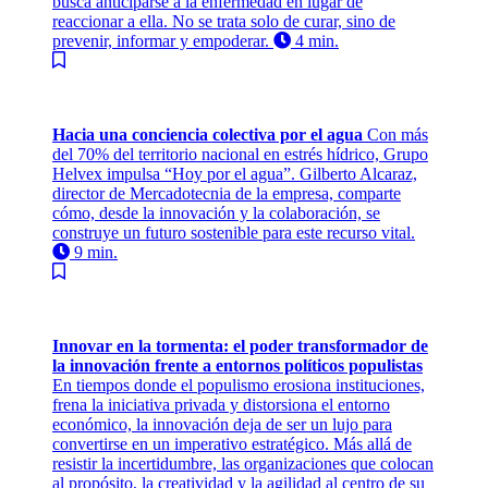
busca anticiparse a la enfermedad en lugar de
reaccionar a ella. No se trata solo de curar, sino de
prevenir, informar y empoderar.
4 min.
Hacia una conciencia colectiva por el agua
Con más
del 70% del territorio nacional en estrés hídrico, Grupo
Helvex impulsa “Hoy por el agua”. Gilberto Alcaraz,
director de Mercadotecnia de la empresa, comparte
cómo, desde la innovación y la colaboración, se
construye un futuro sostenible para este recurso vital.
9 min.
Innovar en la tormenta: el poder transformador de
la innovación frente a entornos políticos populistas
En tiempos donde el populismo erosiona instituciones,
frena la iniciativa privada y distorsiona el entorno
económico, la innovación deja de ser un lujo para
convertirse en un imperativo estratégico. Más allá de
resistir la incertidumbre, las organizaciones que colocan
al propósito, la creatividad y la agilidad al centro de su