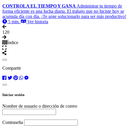
CONTROLA EL TIEMPO Y GANA
Administrar tu tiempo de
forma eficiente es una lucha diaria. El trabajo que no hiciste hoy se
acumula día con día. ¡Te urge solucionarlo para ser más productivo!
5 min.
Ver historia
1
20
Índice
Compartir
Iniciar sesión
Nombre de usuario o dirección de correo
Contraseña