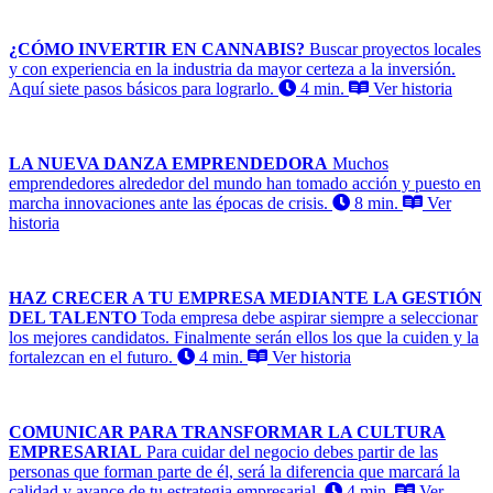
¿CÓMO INVERTIR EN CANNABIS?
Buscar proyectos locales
y con experiencia en la industria da mayor certeza a la inversión.
Aquí siete pasos básicos para lograrlo.
4 min.
Ver historia
LA NUEVA DANZA EMPRENDEDORA
Muchos
emprendedores alrededor del mundo han tomado acción y puesto en
marcha innovaciones ante las épocas de crisis.
8 min.
Ver
historia
HAZ CRECER A TU EMPRESA MEDIANTE LA GESTIÓN
DEL TALENTO
Toda empresa debe aspirar siempre a seleccionar
los mejores candidatos. Finalmente serán ellos los que la cuiden y la
fortalezcan en el futuro.
4 min.
Ver historia
COMUNICAR PARA TRANSFORMAR LA CULTURA
EMPRESARIAL
Para cuidar del negocio debes partir de las
personas que forman parte de él, será la diferencia que marcará la
calidad y avance de tu estrategia empresarial.
4 min.
Ver