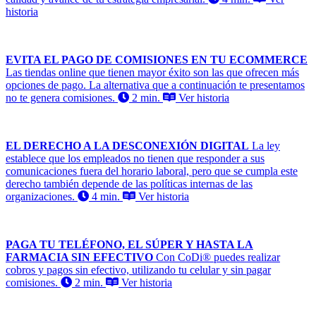
historia
EVITA EL PAGO DE COMISIONES EN TU ECOMMERCE
Las tiendas online que tienen mayor éxito son las que ofrecen más
opciones de pago. La alternativa que a continuación te presentamos
no te genera comisiones.
2 min.
Ver historia
EL DERECHO A LA DESCONEXIÓN DIGITAL
La ley
establece que los empleados no tienen que responder a sus
comunicaciones fuera del horario laboral, pero que se cumpla este
derecho también depende de las políticas internas de las
organizaciones.
4 min.
Ver historia
PAGA TU TELÉFONO, EL SÚPER Y HASTA LA
FARMACIA SIN EFECTIVO
Con CoDi® puedes realizar
cobros y pagos sin efectivo, utilizando tu celular y sin pagar
comisiones.
2 min.
Ver historia