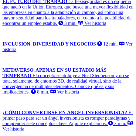
EL FUTURO DEL TRABAJO
La flexiseguridad es un esquema
que nació en la Unión Europea, que busca una mayor flexibilidad en
las empresas en cuanto a la adaptación al cambio, así como una
mayor seguridad para los trabajadores, en cuanto a la posibilidad de
encontrar un empleo estable.
3 min.
Ver historia
INCLUSION, DIVERSIDAD Y NEGOCIOS
12 min.
Ver
historia
METAVERSO, APENAS EN SU ESTADIO MÁS
TEMPRANO
El concepto se atribuye a Neal Stephenson y no se
trata, solamente, de entornos 3D, de realidad virtual, sino de la
convergencia de múltiples elementos. Conoce qué es y sus
implicaciones.
8 min.
Ver historia
¿CÓMO CONVERTIRSE EN ÁNGEL INVERSIONISTA?
El
primer paso para ser un ángel inversionista es romper paradigmas y
comprender siete conceptos clave. Aquí te explicamos.
3 min.
Ver historia