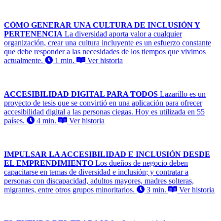
CÓMO GENERAR UNA CULTURA DE INCLUSIÓN Y
PERTENENCIA
La diversidad aporta valor a cualquier
organización, crear una cultura incluyente es un esfuerzo constante
que debe responder a las necesidades de los tiempos que vivimos
actualmente.
1 min.
Ver historia
ACCESIBILIDAD DIGITAL PARA TODOS
Lazarillo es un
proyecto de tesis que se convirtió en una aplicación para ofrecer
accesibilidad digital a las personas ciegas. Hoy es utilizada en 55
países.
4 min.
Ver historia
IMPULSAR LA ACCESIBILIDAD E INCLUSIÓN DESDE
EL EMPRENDIMIENTO
Los dueños de negocio deben
capacitarse en temas de diversidad e inclusión; y contratar a
personas con discapacidad, adultos mayores, madres solteras,
migrantes, entre otros grupos minoritarios.
3 min.
Ver historia