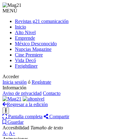
MENÚ
Revistas g21 comunicación
Inicio
Alto Nivel
Emprende
México Desconocido
Nupcias Magazine
Cine Premiere
Vida Decó
Freightliner
Acceder
Inicia sesión
ó
Regístrate
Información
Aviso de privacidad
Contacto
Regresar a la edición
Pantalla completa
Compartir
Guardar
Accesibilidad
Tamaño de texto
A-
A+
Animaciones