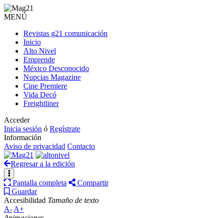
MENÚ
Revistas g21 comunicación
Inicio
Alto Nivel
Emprende
México Desconocido
Nupcias Magazine
Cine Premiere
Vida Decó
Freightliner
Acceder
Inicia sesión
ó
Regístrate
Información
Aviso de privacidad
Contacto
Regresar a la edición
Pantalla completa
Compartir
Guardar
Accesibilidad
Tamaño de texto
A-
A+
Animaciones