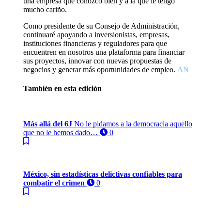
una empresa que conozco bien y a la que le tengo
mucho cariño.
Como presidente de su Consejo de Administración,
continuaré apoyando a inversionistas, empresas,
instituciones financieras y reguladores para que
encuentren en nosotros una plataforma para financiar
sus proyectos, innovar con nuevas propuestas de
negocios y generar más oportunidades de empleo.
AN
También en esta edición
Más allá del 6J
No le pidamos a la democracia aquello
que no le hemos dado…
0
México, sin estadísticas delictivas confiables para
combatir el crimen
0