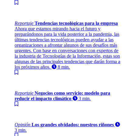
Reportaje
Tendencias tecnológicas para la empresa
Ahora que estamos mirando hacia el futuro y
preparándonos para la vida posterior a la pandemia, las
últimas tendencias tecnológicas pueden ayudar a las
organizaciones a afrontar algunos de sus desafíos más
urgentes. Con base en conversaciones con expertos de
la industria de Tecnologías de la Información, estas son
algunas de las principales tendencias que darán forma a
los próximos años.
8 min.
Reportaje
Negocios como servicio: modelo para
reducir el impacto climático
3 min.
Opinión
Los grandes olvidados: nuestros riñones
3 min.