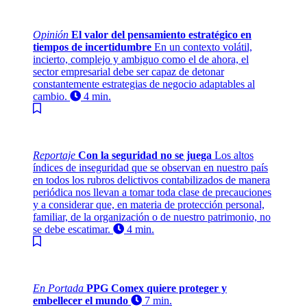
Opinión
El valor del pensamiento estratégico en
tiempos de incertidumbre
En un contexto volátil,
incierto, complejo y ambiguo como el de ahora, el
sector empresarial debe ser capaz de detonar
constantemente estrategias de negocio adaptables al
cambio.
4 min.
Reportaje
Con la seguridad no se juega
Los altos
índices de inseguridad que se observan en nuestro país
en todos los rubros delictivos contabilizados de manera
periódica nos llevan a tomar toda clase de precauciones
y a considerar que, en materia de protección personal,
familiar, de la organización o de nuestro patrimonio, no
se debe escatimar.
4 min.
En Portada
PPG Comex quiere proteger y
embellecer el mundo
7 min.