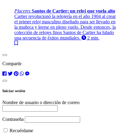
Placeres
Santos de Cartier: un reloj que vuela alto
Cartier revolucionó la relojería en el año 1904 al crear
el primer reloj masculino diseñado para ser llevado en
la muñeca y leerse en pleno vuelo. Desde entonces, la
colección de relojes finos Santos de Cartier ha hilado
una secuencia de éxitos mundiales.
2 min.
Compartir
Iniciar sesión
Nombre de usuario o dirección de correo
Contraseña
Recuérdame