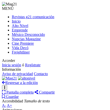
MENÚ
Revistas g21 comunicación
Inicio
Alto Nivel
Emprende
México Desconocido
Nupcias Magazine
Cine Premiere
Vida Decó
Freightliner
Acceder
Inicia sesión
ó
Regístrate
Información
Aviso de privacidad
Contacto
Regresar a la edición
Pantalla completa
Compartir
Guardar
Accesibilidad
Tamaño de texto
A-
A+
Animaciones