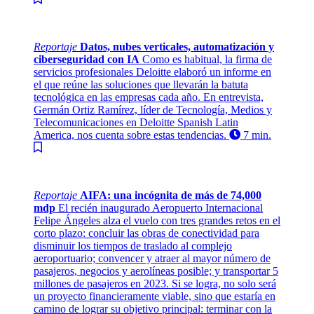
Reportaje
Datos, nubes verticales, automatización y
ciberseguridad con IA
Como es habitual, la firma de
servicios profesionales Deloitte elaboró un informe en
el que reúne las soluciones que llevarán la batuta
tecnológica en las empresas cada año. En entrevista,
Germán Ortiz Ramírez, líder de Tecnología, Medios y
Telecomunicaciones en Deloitte Spanish Latin
America, nos cuenta sobre estas tendencias.
7 min.
Reportaje
AIFA: una incógnita de más de 74,000
mdp
El recién inaugurado Aeropuerto Internacional
Felipe Ángeles alza el vuelo con tres grandes retos en el
corto plazo: concluir las obras de conectividad para
disminuir los tiempos de traslado al complejo
aeroportuario; convencer y atraer al mayor número de
pasajeros, negocios y aerolíneas posible; y transportar 5
millones de pasajeros en 2023. Si se logra, no solo será
un proyecto financieramente viable, sino que estaría en
camino de lograr su objetivo principal: terminar con la