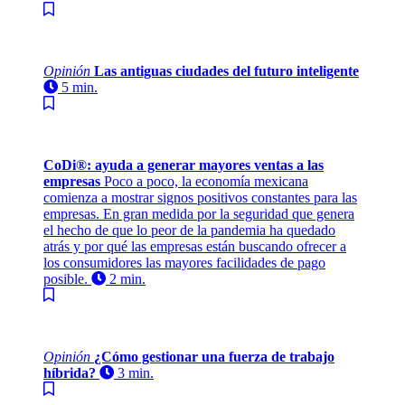
Opinión
Las antiguas ciudades del futuro inteligente
5 min.
CoDi®: ayuda a generar mayores ventas a las
empresas
Poco a poco, la economía mexicana
comienza a mostrar signos positivos constantes para las
empresas. En gran medida por la seguridad que genera
el hecho de que lo peor de la pandemia ha quedado
atrás y por qué las empresas están buscando ofrecer a
los consumidores las mayores facilidades de pago
posible.
2 min.
Opinión
¿Cómo gestionar una fuerza de trabajo
híbrida?
3 min.