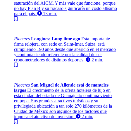
saturación del AICM. Y más vale que funcione, porque
no hay Plan B y su fracaso significaría un costo altísimo
para el país.
13 min.
Placeres
Longines: Long time ago
Esta importante
firma relojera, con sede en Saint-Imer, Suiza, está
cumpliendo 190 años desde que aparició en el mercado
y continúa siendo referente por la calidad de sus
cronometradores de distintos deportes.
2 min.
Placeres
San Miguel de Allende está de manteles
largos
El crecimiento de la oferta hotelera de lujo en
esta ciudad del estado de Guanajuato continua viento
en popa. Sus grandes atractivos turísticos y su
privilegiada ubicación a tan solo 270 kilómetros de la
Ciudad de México son algunos de los factores que
impulsa el atractivo de inversión.
2 min.