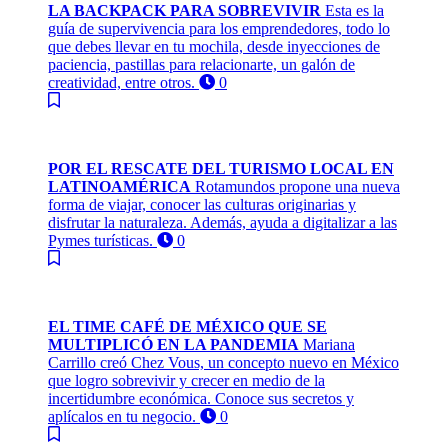
LA BACKPACK PARA SOBREVIVIR
Esta es la
guía de supervivencia para los emprendedores, todo lo
que debes llevar en tu mochila, desde inyecciones de
paciencia, pastillas para relacionarte, un galón de
creatividad, entre otros.
0
POR EL RESCATE DEL TURISMO LOCAL EN
LATINOAMÉRICA
Rotamundos propone una nueva
forma de viajar, conocer las culturas originarias y
disfrutar la naturaleza. Además, ayuda a digitalizar a las
Pymes turísticas.
0
EL TIME CAFÉ DE MÉXICO QUE SE
MULTIPLICÓ EN LA PANDEMIA
Mariana
Carrillo creó Chez Vous, un concepto nuevo en México
que logro sobrevivir y crecer en medio de la
incertidumbre económica. Conoce sus secretos y
aplícalos en tu negocio.
0