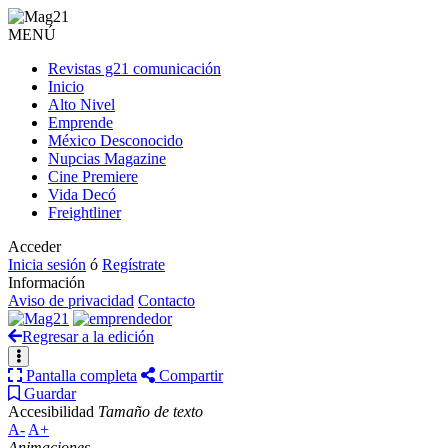
MENÚ
Revistas g21 comunicación
Inicio
Alto Nivel
Emprende
México Desconocido
Nupcias Magazine
Cine Premiere
Vida Decó
Freightliner
Acceder
Inicia sesión
ó
Regístrate
Información
Aviso de privacidad
Contacto
Regresar a la edición
Pantalla completa
Compartir
Guardar
Accesibilidad
Tamaño de texto
A-
A+
Animaciones