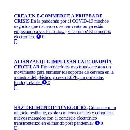
CREA UN E-COMMERCE A PRUEBA DE
CRISIS
En la pandemia por el COVID-19 muchos
negocios que nacieron o se reinventaron ya están
empezando a ver los frutos. ¿El camino? El comercio
electrónico.
0
ALIANZAS QUE IMPULSAN LA ECONOMÍA
CIRCULAR
Emprendedores mexicanos crearon un
movimiento para eliminar los soportes de cerveza en la
industria del plástico y crean E6PR, un portalatas
biodegradable.
0
HAZ DEL MUNDO TU NEGOCIO
¿Cómo crear un
negocio resiliente, explora nuevos canales y conquista
nuevos mercados con el comercio electrónico
transfronterizo en el mundo post pandemia?
0