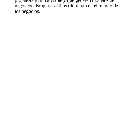
propuesta mínima viable y que generen modelos de
negocios disruptivos. Ellos triunfarán en el mundo de
los negocios.