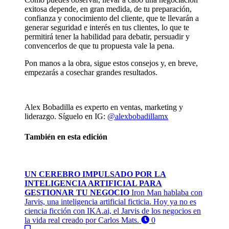
exitosa depende, en gran medida, de tu preparación,
confianza y conocimiento del cliente, que te llevarán a
generar seguridad e interés en tus clientes, lo que te
permitirá tener la habilidad para debatir, persuadir y
convencerlos de que tu propuesta vale la pena.
Pon manos a la obra, sigue estos consejos y, en breve,
empezarás a cosechar grandes resultados.
Alex Bobadilla es experto en ventas, marketing y
liderazgo. Síguelo en IG:
@alexbobadillamx
También en esta edición
UN CEREBRO IMPULSADO POR LA
INTELIGENCIA ARTIFICIAL PARA
GESTIONAR TU NEGOCIO
Iron Man hablaba con
Jarvis, una inteligencia artificial ficticia. Hoy ya no es
ciencia ficción con IKA.ai, el Jarvis de los negocios en
la vida real creado por Carlos Mats.
0