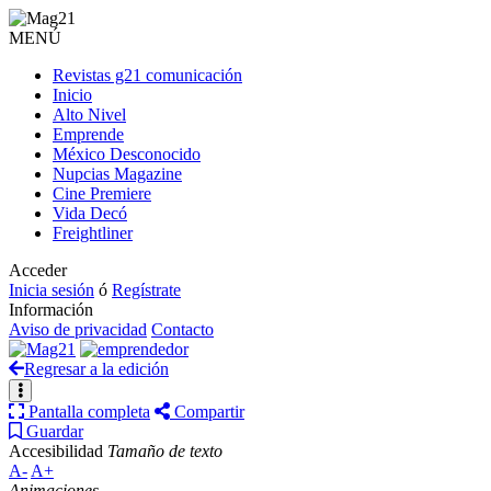
MENÚ
Revistas g21 comunicación
Inicio
Alto Nivel
Emprende
México Desconocido
Nupcias Magazine
Cine Premiere
Vida Decó
Freightliner
Acceder
Inicia sesión
ó
Regístrate
Información
Aviso de privacidad
Contacto
Regresar a la edición
Pantalla completa
Compartir
Guardar
Accesibilidad
Tamaño de texto
A-
A+
Animaciones