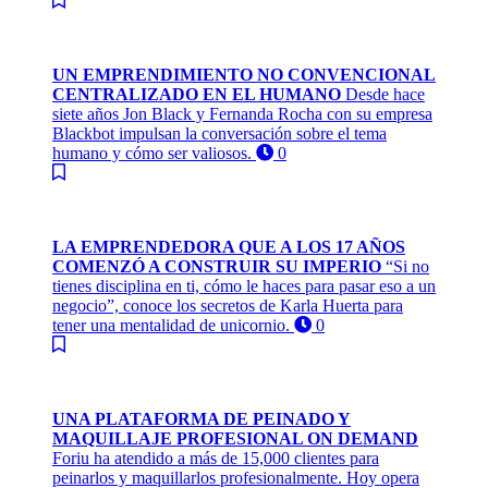
UN EMPRENDIMIENTO NO CONVENCIONAL
CENTRALIZADO EN EL HUMANO
Desde hace
siete años Jon Black y Fernanda Rocha con su empresa
Blackbot impulsan la conversación sobre el tema
humano y cómo ser valiosos.
0
LA EMPRENDEDORA QUE A LOS 17 AÑOS
COMENZÓ A CONSTRUIR SU IMPERIO
“Si no
tienes disciplina en ti, cómo le haces para pasar eso a un
negocio”, conoce los secretos de Karla Huerta para
tener una mentalidad de unicornio.
0
UNA PLATAFORMA DE PEINADO Y
MAQUILLAJE PROFESIONAL ON DEMAND
Foriu ha atendido a más de 15,000 clientes para
peinarlos y maquillarlos profesionalmente. Hoy opera