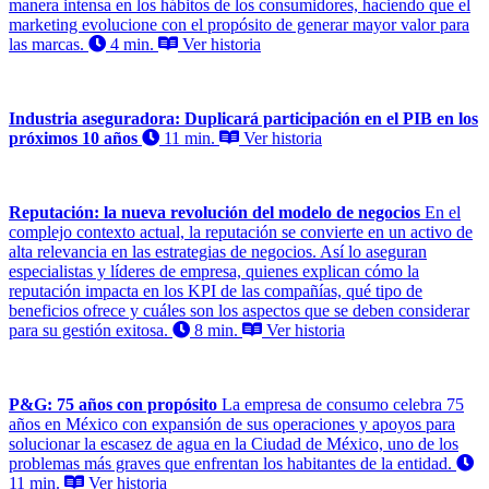
manera intensa en los hábitos de los consumidores, haciendo que el
marketing evolucione con el propósito de generar mayor valor para
las marcas.
4 min.
Ver historia
Industria aseguradora: Duplicará participación en el PIB en los
próximos 10 años
11 min.
Ver historia
Reputación: la nueva revolución del modelo de negocios
En el
complejo contexto actual, la reputación se convierte en un activo de
alta relevancia en las estrategias de negocios. Así lo aseguran
especialistas y líderes de empresa, quienes explican cómo la
reputación impacta en los KPI de las compañías, qué tipo de
beneficios ofrece y cuáles son los aspectos que se deben considerar
para su gestión exitosa.
8 min.
Ver historia
P&G: 75 años con propósito
La empresa de consumo celebra 75
años en México con expansión de sus operaciones y apoyos para
solucionar la escasez de agua en la Ciudad de México, uno de los
problemas más graves que enfrentan los habitantes de la entidad.
11 min.
Ver historia