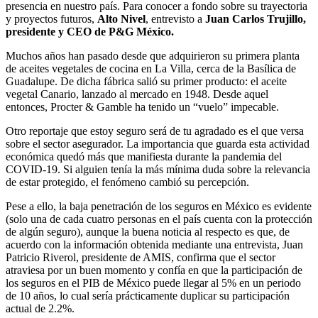
presencia en nuestro país. Para conocer a fondo sobre su trayectoria
y proyectos futuros,
Alto Nivel
, entrevisto a
Juan Carlos Trujillo,
presidente y CEO de P&G México.
Muchos años han pasado desde que adquirieron su primera planta
de aceites vegetales de cocina en La Villa, cerca de la Basílica de
Guadalupe. De dicha fábrica salió su primer producto: el aceite
vegetal Canario, lanzado al mercado en 1948. Desde aquel
entonces, Procter & Gamble ha tenido un “vuelo” impecable.
Otro reportaje que estoy seguro será de tu agradado es el que versa
sobre el sector asegurador. La importancia que guarda esta actividad
económica quedó más que manifiesta durante la pandemia del
COVID-19. Si alguien tenía la más mínima duda sobre la relevancia
de estar protegido, el fenómeno cambió su percepción.
Pese a ello, la baja penetración de los seguros en México es evidente
(solo una de cada cuatro personas en el país cuenta con la protección
de algún seguro), aunque la buena noticia al respecto es que, de
acuerdo con la información obtenida mediante una entrevista, Juan
Patricio Riverol, presidente de AMIS, confirma que el sector
atraviesa por un buen momento y confía en que la participación de
los seguros en el PIB de México puede llegar al 5% en un periodo
de 10 años, lo cual sería prácticamente duplicar su participación
actual de 2.2%.