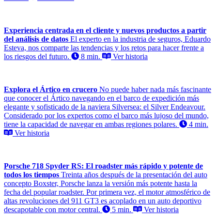
Experiencia centrada en el cliente y nuevos productos a partir
del análisis de datos
El experto en la industria de seguros, Eduardo
Esteva, nos comparte las tendencias y los retos para hacer frente a
los riesgos del futuro.
8 min.
Ver historia
Explora el Ártico en crucero
No puede haber nada más fascinante
que conocer el Ártico navegando en el barco de expedición más
elegante y sofisticado de la naviera Silversea: el Silver Endeavour.
Considerado por los expertos como el barco más lujoso del mundo,
tiene la capacidad de navegar en ambas regiones polares.
4 min.
Ver historia
Porsche 718 Spyder RS: El roadster más rápido y potente de
todos los tiempos
Treinta años después de la presentación del auto
concepto Boxster, Porsche lanza la versión más potente hasta la
fecha del popular roadster. Por primera vez, el motor atmosférico de
altas revoluciones del 911 GT3 es acoplado en un auto deportivo
descapotable con motor central.
5 min.
Ver historia