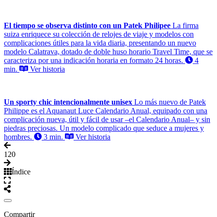
El tiempo se observa distinto con un Patek Philipee
La firma
suiza enriquece su colección de relojes de viaje y modelos con
complicaciones útiles para la vida diaria, presentando un nuevo
modelo Calatrava, dotado de doble huso horario Travel Time, que se
caracteriza por una indicación horaria en formato 24 horas.
4
min.
Ver historia
Un sporty chic intencionalmente unisex
Lo más nuevo de Patek
Philippe es el Aquanaut Luce Calendario Anual, equipado con una
complicación nueva, útil y fácil de usar –el Calendario Anual– y sin
piedras preciosas. Un modelo complicado que seduce a mujeres y
hombres.
3 min.
Ver historia
1
20
Índice
Compartir