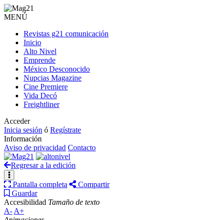
MENÚ
Revistas g21 comunicación
Inicio
Alto Nivel
Emprende
México Desconocido
Nupcias Magazine
Cine Premiere
Vida Decó
Freightliner
Acceder
Inicia sesión
ó
Regístrate
Información
Aviso de privacidad
Contacto
Regresar a la edición
Pantalla completa
Compartir
Guardar
Accesibilidad
Tamaño de texto
A-
A+
Animaciones