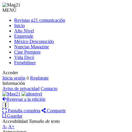
MENÚ
Revistas g21 comunicación
Inicio
Alto Nivel
Emprende
México Desconocido
Nupcias Magazine
Cine Premiere
Vida Decó
Freightliner
Acceder
Inicia sesión
ó
Regístrate
Información
Aviso de privacidad
Contacto
Regresar a la edición
Pantalla completa
Compartir
Guardar
Accesibilidad
Tamaño de texto
A-
A+
Animaciones