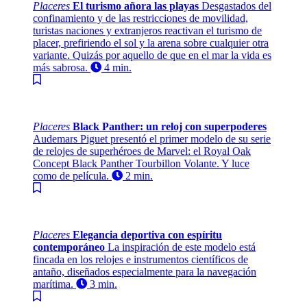
Placeres
El turismo añora las playas
Desgastados del
confinamiento y de las restricciones de movilidad,
turistas naciones y extranjeros reactivan el turismo de
placer, prefiriendo el sol y la arena sobre cualquier otra
variante. Quizás por aquello de que en el mar la vida es
más sabrosa.
4 min.
Placeres
Black Panther: un reloj con superpoderes
Audemars Piguet presentó el primer modelo de su serie
de relojes de superhéroes de Marvel: el Royal Oak
Concept Black Panther Tourbillon Volante. Y luce
como de película.
2 min.
Placeres
Elegancia deportiva con espíritu
contemporáneo
La inspiración de este modelo está
fincada en los relojes e instrumentos científicos de
antaño, diseñados especialmente para la navegación
marítima.
3 min.