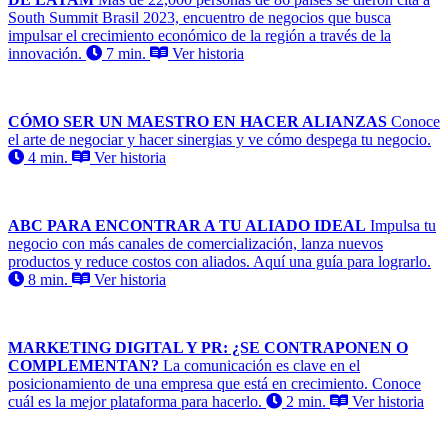
South Summit Brasil 2023, encuentro de negocios que busca
impulsar el crecimiento económico de la región a través de la
innovación.
7 min.
Ver historia
CÓMO SER UN MAESTRO EN HACER ALIANZAS
Conoce
el arte de negociar y hacer sinergias y ve cómo despega tu negocio.
4 min.
Ver historia
ABC PARA ENCONTRAR A TU ALIADO IDEAL
Impulsa tu
negocio con más canales de comercialización, lanza nuevos
productos y reduce costos con aliados. Aquí una guía para lograrlo.
8 min.
Ver historia
MARKETING DIGITAL Y PR: ¿SE CONTRAPONEN O
COMPLEMENTAN?
La comunicación es clave en el
posicionamiento de una empresa que está en crecimiento. Conoce
cuál es la mejor plataforma para hacerlo.
2 min.
Ver historia