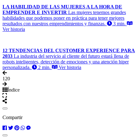
LA HABILIDAD DE LAS MUJERES A LA HORA DE
EMPRENDER E INVERTIR
Las mujeres tenemos grandes
habilidades que podemos poner en práctica para tener mejores
resultados con nuestros emprendimientos y finanzas.
3 min.
Ver historia
12 TENDENCIAS DEL CUSTOMER EXPERIENCE PARA
2033
La industria del servicio al cliente del futuro estará llena de
robots inteligentes, detección de emociones y una atención hiper
personalizada.
2 min.
Ver historia
1
20
Índice
Compartir