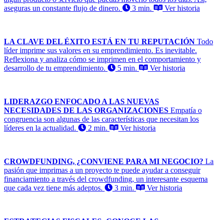
aseguras un constante flujo de dinero.
3 min.
Ver historia
LA CLAVE DEL ÉXITO ESTÁ EN TU REPUTACIÓN
Todo
líder imprime sus valores en su emprendimiento. Es inevitable.
Reflexiona y analiza cómo se imprimen en el comportamiento y
desarrollo de tu emprendimiento.
5 min.
Ver historia
LIDERAZGO ENFOCADO A LAS NUEVAS
NECESIDADES DE LAS ORGANIZACIONES
Empatía o
congruencia son algunas de las características que necesitan los
líderes en la actualidad.
2 min.
Ver historia
CROWDFUNDING, ¿CONVIENE PARA MI NEGOCIO?
La
pasión que imprimas a un proyecto te puede ayudar a conseguir
financiamiento a través del crowdfunding, un interesante esquema
que cada vez tiene más adeptos.
3 min.
Ver historia