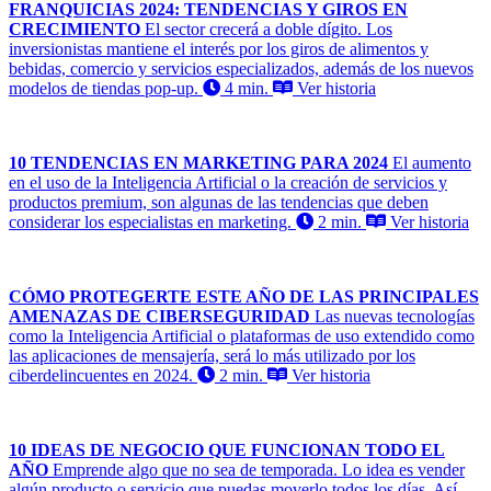
FRANQUICIAS 2024: TENDENCIAS Y GIROS EN
CRECIMIENTO
El sector crecerá a doble dígito. Los
inversionistas mantiene el interés por los giros de alimentos y
bebidas, comercio y servicios especializados, además de los nuevos
modelos de tiendas pop-up.
4 min.
Ver historia
10 TENDENCIAS EN MARKETING PARA 2024
El aumento
en el uso de la Inteligencia Artificial o la creación de servicios y
productos premium, son algunas de las tendencias que deben
considerar los especialistas en marketing.
2 min.
Ver historia
CÓMO PROTEGERTE ESTE AÑO DE LAS PRINCIPALES
AMENAZAS DE CIBERSEGURIDAD
Las nuevas tecnologías
como la Inteligencia Artificial o plataformas de uso extendido como
las aplicaciones de mensajería, será lo más utilizado por los
ciberdelincuentes en 2024.
2 min.
Ver historia
10 IDEAS DE NEGOCIO QUE FUNCIONAN TODO EL
AÑO
Emprende algo que no sea de temporada. Lo idea es vender
algún producto o servicio que puedas moverlo todos los días. Así,