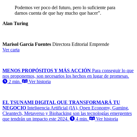
Podemos ver poco del futuro, pero lo suficiente para
darnos cuenta de que hay mucho que hacer”.
Alan Turing
Marisol García Fuentes
Directora Editorial Emprende
Ver carta
MENOS PROPÓSITOS Y MÁS ACCIÓN
Para conseguir lo que
nos proponemos, son necesarios los hechos en lugar de promesas.
2 min.
Ver historia
EL TSUNAMI DIGITAL QUE TRANSFORMARÁ TU
NEGOCIO
Inteligencia Artificial (IA), Open Economy, Gaming,
Cleantech, Metaverso y Biohacking son las tecnologías emergentes
que tendrán un impacto este 2024.
4 min.
Ver historia