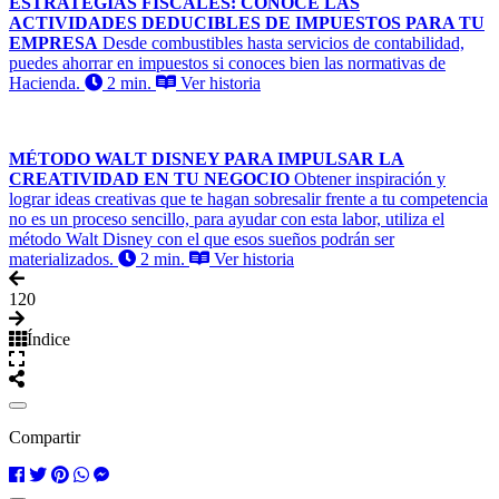
ESTRATEGIAS FISCALES: CONOCE LAS
ACTIVIDADES DEDUCIBLES DE IMPUESTOS PARA TU
EMPRESA
Desde combustibles hasta servicios de contabilidad,
puedes ahorrar en impuestos si conoces bien las normativas de
Hacienda.
2 min.
Ver historia
MÉTODO WALT DISNEY PARA IMPULSAR LA
CREATIVIDAD EN TU NEGOCIO
Obtener inspiración y
lograr ideas creativas que te hagan sobresalir frente a tu competencia
no es un proceso sencillo, para ayudar con esta labor, utiliza el
método Walt Disney con el que esos sueños podrán ser
materializados.
2 min.
Ver historia
1
20
Índice
Compartir