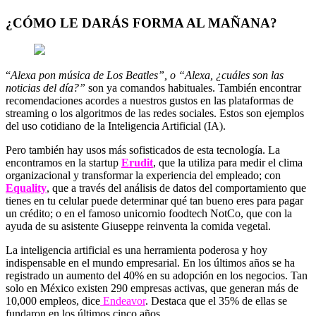
¿CÓMO LE DARÁS FORMA AL MAÑANA?
“
Alexa pon música de Los Beatles”, o “Alexa, ¿cuáles son las
noticias del día?”
son ya comandos habituales. También encontrar
recomendaciones acordes a nuestros gustos en las plataformas de
streaming o los algoritmos de las redes sociales. Estos son ejemplos
del uso cotidiano de la Inteligencia Artificial (IA).
Pero también hay usos más sofisticados de esta tecnología. La
encontramos en la startup
Erudit
, que la utiliza para medir el clima
organizacional y transformar la experiencia del empleado; con
Equality
, que a través del análisis de datos del comportamiento que
tienes en tu celular puede determinar qué tan bueno eres para pagar
un crédito; o en el famoso unicornio foodtech NotCo, que con la
ayuda de su asistente Giuseppe reinventa la comida vegetal.
La inteligencia artificial es una herramienta poderosa y hoy
indispensable en el mundo empresarial. En los últimos años se ha
registrado un aumento del 40% en su adopción en los negocios. Tan
solo en México existen 290 empresas activas, que generan más de
10,000 empleos, dice
Endeavor
. Destaca que el 35% de ellas se
fundaron en los últimos cinco años.